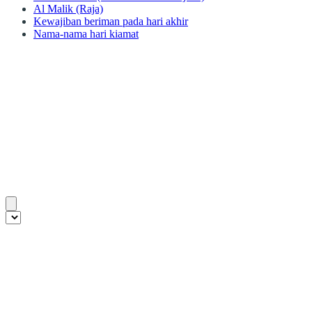
Al Malik (Raja)
Kewajiban beriman pada hari akhir
Nama-nama hari kiamat