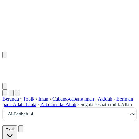
٤
:
ٱلْفَاتِحَة
Beranda
›
Topik
›
Iman
›
Cabang-cabang iman
›
Akidah
›
Beriman
pada Allah Ta'ala
›
Zat dan sifat Allah
›
Segala sesuatu milik Allah
Ayat