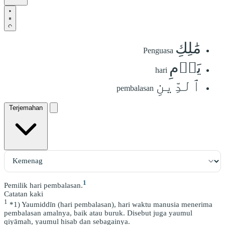
مَٰلِكِ
Penguasa
يَوۡمِ
hari
ٱلدِّينِ
pembalasan
Terjemahan
1
Pemilik hari pembalasan.
Catatan kaki
1
*1) Yaumiddīn (hari pembalasan), hari waktu manusia menerima
pembalasan amalnya, baik atau buruk. Disebut juga yaumul
qiyāmah, yaumul hisab dan sebagainya.