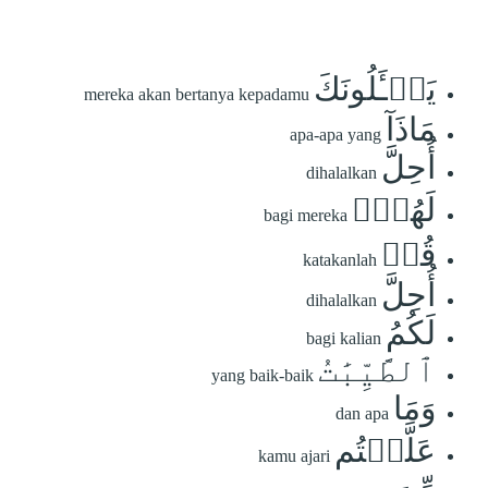
يَسۡـَٔلُونَكَ
mereka akan bertanya kepadamu
مَاذَآ
apa-apa yang
أُحِلَّ
dihalalkan
لَهُمۡۖ
bagi mereka
قُلۡ
katakanlah
أُحِلَّ
dihalalkan
لَكُمُ
bagi kalian
ٱلطَّيِّبَٰتُ
yang baik-baik
وَمَا
dan apa
عَلَّمۡتُم
kamu ajari