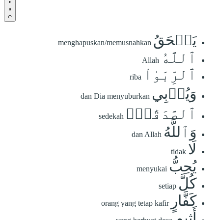
يَمۡحَقُ
menghapuskan/memusnahkan
ٱللَّهُ
Allah
ٱلرِّبَوٰاْ
riba
وَيُرۡبِي
dan Dia menyuburkan
ٱلصَّدَقَٰتِۗ
sedekah
وَٱللَّهُ
dan Allah
لَا
tidak
يُحِبُّ
menyukai
كُلَّ
setiap
كَفَّارٍ
orang yang tetap kafir
أَثِيمٍ