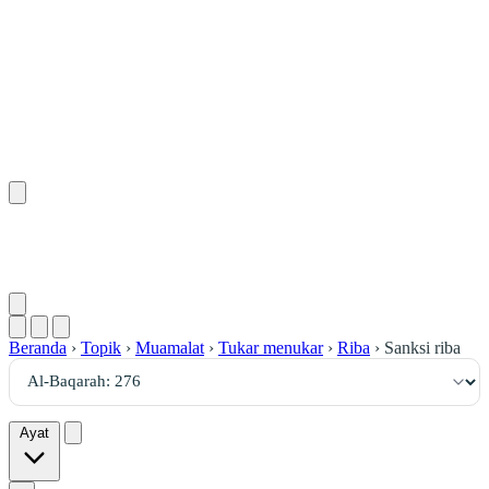
٢٧٦
:
ٱلْبَقَرَة
Beranda
›
Topik
›
Muamalat
›
Tukar menukar
›
Riba
›
Sanksi riba
Ayat