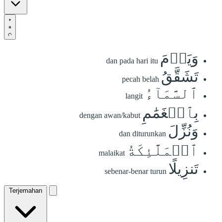
وَيَوۡمَ
dan pada hari itu
تَشَقَّقُ
pecah belah
ٱلسَّمَآءُ
langit
بِٱلۡغَمَٰمِ
dengan awan/kabut
وَنُزِّلَ
dan diturunkan
ٱلۡمَلَٰٓئِكَةُ
malaikat
تَنزِيلًا
sebenar-benar turun
Terjemahan