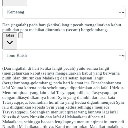
Dan (ingatlah) pada hari (ketika) langit pecah mengeluarkan kabut
putih dan para malaikat diturunkan (secara) bergelombang.
Tafsir
(Dan ingatlah di hari ketika langit pecah) yaitu semua langit
(mengeluarkan kabut) seraya mengeluarkan kabut yang berwarna
putih (dan diturunkan Malaikat) dari setiap lapisan langit
(bergelombang-gelombang) pada hari kiamat itu. Dinashabkannya
lafal Yauma karena pada sebelumnya diperkirakan ada lafal Udzkur.
Menurut qiraat yang lain lafal Tasyaqqaqu dibaca Tasysyaqqaqu
dengan ditasydidkannya huruf Syin yang diambil dari asal kata
Tatasyaqqaqu. Kemudian huruf Ta yang kedua diganti menjadi Syin
lalu diidgamkan kepada Syin yang kedua sehingga menjadi
Tasysyaqqaqu. Sedangkan menurut qiraat yang lainnya lagi lafal
Nuzzila dibaca Nunzilu dan lafal Al Malaaikatu dibaca Al
Malaaikata, sehingga bacaan lengkapnya menurut qiraat ini menjadi
Nunzilul Malaaikata, artinya, Kami menurunkan Malaikat-malaikat.