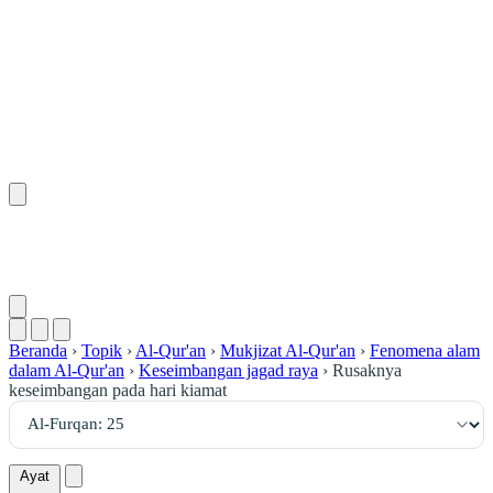
٢٥
:
ٱلْفُرْقَان
Beranda
›
Topik
›
Al-Qur'an
›
Mukjizat Al-Qur'an
›
Fenomena alam
dalam Al-Qur'an
›
Keseimbangan jagad raya
›
Rusaknya
keseimbangan pada hari kiamat
Ayat