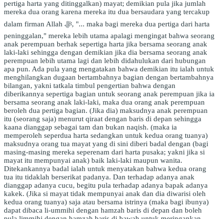
pertiga harta yang ditinggalkan) mayat; demikian pula jika jumlah
mereka dua orang karena mereka itu dua bersaudara yang tercakup
dalam firman Allah ﷻ, "... maka bagi mereka dua pertiga dari harta
peninggalan," mereka lebih utama apalagi mengingat bahwa seorang
anak perempuan berhak sepertiga harta jika bersama seorang anak
laki-laki sehingga dengan demikian jika dia bersama seorang anak
perempuan lebih utama lagi dan lebih didahulukan dari hubungan
apa pun. Ada pula yang mengatakan bahwa demikian itu ialah untuk
menghilangkan dugaan bertambahnya bagian dengan bertambahnya
bilangan, yakni tatkala timbul pengertian bahwa dengan
diberikannya sepertiga bagian untuk seorang anak perempuan jika ia
bersama seorang anak laki-laki, maka dua orang anak perempuan
beroleh dua pertiga bagian. (Jika dia) maksudnya anak perempuan
itu (seorang saja) menurut qiraat dengan baris di depan sehingga
kaana dianggap sebagai tam dan bukan naqish. (maka ia
memperoleh seperdua harta sedangkan untuk kedua orang tuanya)
maksudnya orang tua mayat yang di sini diberi badal dengan (bagi
masing-masing mereka seperenam dari harta pusaka; yakni jika si
mayat itu mempunyai anak) baik laki-laki maupun wanita.
Ditekankannya badal ialah untuk menyatakan bahwa kedua orang
tua itu tidaklah berserikat padanya. Dan terhadap adanya anak
dianggap adanya cucu, begitu pula terhadap adanya bapak adanya
kakek. (Jika si mayat tidak mempunyai anak dan dia diwarisi oleh
kedua orang tuanya) saja atau bersama istrinya (maka bagi ibunya)
dapat dibaca li-ummihi dengan hamzah baris di depan dan boleh
pula limmihi dengan hamzah baris di bawah untuk meringankan