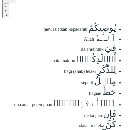
يُوصِيكُمُ
mewasiatkan kepadamu
ٱللَّهُ
Allah
فِيٓ
dalam/untuk
أَوۡلَٰدِكُمۡۖ
anak-anakmu
لِلذَّكَرِ
bagi (anak) lelaki
مِثۡلُ
seperti
حَظِّ
bagian
ٱلۡأُنثَيَيۡنِۚ
dua anak perempuan
فَإِن
maka jika
كُنَّ
adalah mereka