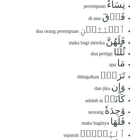
نِسَآءٗ
perempuan
فَوۡقَ
di atas
ٱثۡنَتَيۡنِ
dua orang perempuan
فَلَهُنَّ
maka bagi mereka
ثُلُثَا
dua pertiga
مَا
apa
تَرَكَۖ
ditingalkan
وَإِن
dan jika
كَانَتۡ
adalah ia
وَٰحِدَةٗ
seorang
فَلَهَا
maka baginya
ٱلنِّصۡفُۚ
separuh