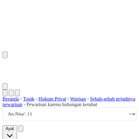
١١
:
ٱلنِّسَاء
Beranda
›
Topik
›
Hukum Privat
›
Warisan
›
Sebab-sebab terjadinya
pewarisan
›
Pewarisan karena hubungan kerabat
Ayat