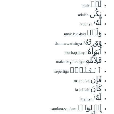
لَّمۡ
tidak
يَكُن
adalah
لَّهُۥ
baginya
وَلَدٞ
anak laki-laki
وَوَرِثَهُۥٓ
dan mewarisinya
أَبَوَاهُ
ibu-bapaknya
فَلِأُمِّهِ
maka bagi ibunya
ٱلثُّلُثُۚ
sepertiga
فَإِن
maka jika
كَانَ
ia adalah
لَهُۥٓ
baginya
إِخۡوَةٞ
saudara-saudara