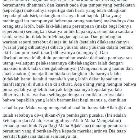
bertemunya dhammah dan kasrah pada dua tempat yang berdekatan
(sepertiga) maksudnya sepertiga dari harta yang telah dibagikan
kepada pihak istri, sedangkan sisanya buat bapak. (Jika yang
meninggal itu mempunyai beberapa orang saudara) maksudnya dua
orang atau lebih, baik laki-laki atau perempuan (maka bagi ibunya
seperenam) sedangkan sisanya untuk bapaknya, sementara saudara-
saudaranya itu tidak beroleh bagian apa-apa. Dan pembagian
warisan seperti tersebut di atas itu ialah (setelah) dilaksanakannya
(wasiat yang dibuatnya) dibaca yuushii atau yuushaa dalam bentuk
aktif atau pun pasif (atau) dibayarnya (utangnya). Dan
disebutkannya lebih dulu pemenuhan wasiat daripada pembayaran
utang, walaupun pelaksanaannya dibelakangkan ialah dengan
maksud untuk tidak mengabaikannya. (Mengenai orang tuamu dan
anak-anakmu) menjadi mubtada sedangkan khabarnya ialah:
(tidaklah kamu ketahui manakah yang lebih dekat kepadamu
manfaatnya) di dunia dan di akhirat. Ada orang yang mengira bahwa
putranyalah yang lebih banyak kegunaannya kepadanya, lalu
diberinya harta warisan sehingga dengan demikian ternyatalah
bahwa bapaklah yang lebih bermanfaat bagi manusia, demikian
sebaliknya. Maka yang mengetahui soal itu hanyalah Allah ﷻ dan
itulah sebabnya diwajibkan-Nya pembagian pusaka. (Ini adalah
ketetapan dari Allah; sesungguhnya Allah Maha Mengetahui)
terhadap makhluk-Nya (lagi Maha Bijaksana) tentang peraturan-
peraturan yang diberikan-Nya kepada mereka; artinya Dia tetap
bersifat bijaksana dalam semuanya itu.