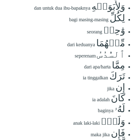
وَلِأَبَوَيۡهِ
dan untuk dua ibu-bapaknya
لِكُلِّ
bagi masing-masing
وَٰحِدٖ
seorang
مِّنۡهُمَا
dari keduanya
ٱلسُّدُسُ
seperenam
مِمَّا
dari apa/harta
تَرَكَ
ia tinggalkan
إِن
jika
كَانَ
ia adalah
لَهُۥ
baginya
وَلَدٞۚ
anak laki-laki
فَإِن
maka jika