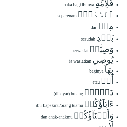
فَلِأُمِّهِ
maka bagi ibunya
ٱلسُّدُسُۚ
seperenam
مِنۢ
dari
بَعۡدِ
sesudah
وَصِيَّةٖ
berwasiat
يُوصِي
ia wasiatkan
بِهَآ
baginya
أَوۡ
atau
دَيۡنٍۗ
(dibayar) hutang
ءَابَآؤُكُمۡ
ibu-bapakmu/orang tuamu
وَأَبۡنَآؤُكُمۡ
dan anak-anakmu
لَا