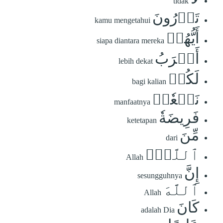
tidak
تَدۡرُونَ
kamu mengetahui
أَيُّهُمۡ
siapa diantara mereka
أَقۡرَبُ
lebih dekat
لَكُمۡ
bagi kalian
نَفۡعٗاۚ
manfaatnya
فَرِيضَةٗ
ketetapan
مِّنَ
dari
ٱللَّهِۗ
Allah
إِنَّ
sesungguhnya
ٱللَّهَ
Allah
كَانَ
adalah Dia