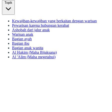
Topik
Kewajiban-kewajiban yang berkaitan dengan warisan
Pewarisan karena hubungan kerabat
Ashobah dari jalur anak
Warisan anak
Bagian ayah
Bagian ibu
Bagian anak wanita
Al Hakim (Maha Bijaksana)
Al 'Alim (Maha megetahui)