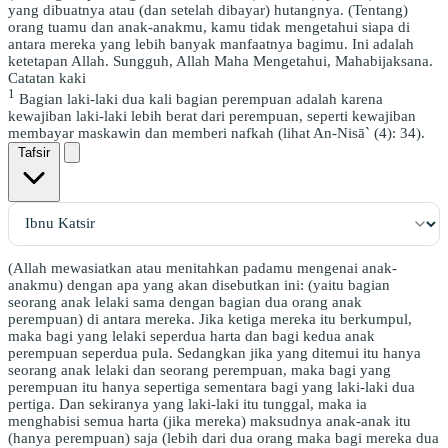
yang dibuatnya atau (dan setelah dibayar) hutangnya. (Tentang)
orang tuamu dan anak-anakmu, kamu tidak mengetahui siapa di
antara mereka yang lebih banyak manfaatnya bagimu. Ini adalah
ketetapan Allah. Sungguh, Allah Maha Mengetahui, Mahabijaksana.
Catatan kaki
1
Bagian laki-laki dua kali bagian perempuan adalah karena
kewajiban laki-laki lebih berat dari perempuan, seperti kewajiban
membayar maskawin dan memberi nafkah (lihat An-Nisā` (4): 34).
Tafsir
(Allah mewasiatkan atau menitahkan padamu mengenai anak-
anakmu) dengan apa yang akan disebutkan ini: (yaitu bagian
seorang anak lelaki sama dengan bagian dua orang anak
perempuan) di antara mereka. Jika ketiga mereka itu berkumpul,
maka bagi yang lelaki seperdua harta dan bagi kedua anak
perempuan seperdua pula. Sedangkan jika yang ditemui itu hanya
seorang anak lelaki dan seorang perempuan, maka bagi yang
perempuan itu hanya sepertiga sementara bagi yang laki-laki dua
pertiga. Dan sekiranya yang laki-laki itu tunggal, maka ia
menghabisi semua harta (jika mereka) maksudnya anak-anak itu
(hanya perempuan) saja (lebih dari dua orang maka bagi mereka dua