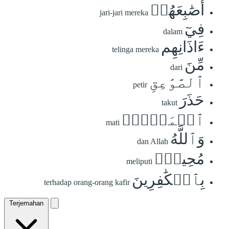
أَصَٰبِعَهُمۡ
jari-jari mereka
فِيٓ
dalam
ءَاذَانِهِم
telinga mereka
مِّنَ
dari
ٱلصَّوَٰعِقِ
petir
حَذَرَ
takut
ٱلۡمَوۡتِۚ
mati
وَٱللَّهُ
dan Allah
مُحِيطُۢ
meliputi
بِٱلۡكَٰفِرِينَ
terhadap orang-orang kafir
Terjemahan