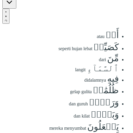
أَوۡ
atau
كَصَيِّبٖ
seperti hujan lebat
مِّنَ
dari
ٱلسَّمَآءِ
langit
فِيهِ
didalamnya
ظُلُمَٰتٞ
gelap gulita
وَرَعۡدٞ
dan guruh
وَبَرۡقٞ
dan kilat
يَجۡعَلُونَ
mereka menyumbat