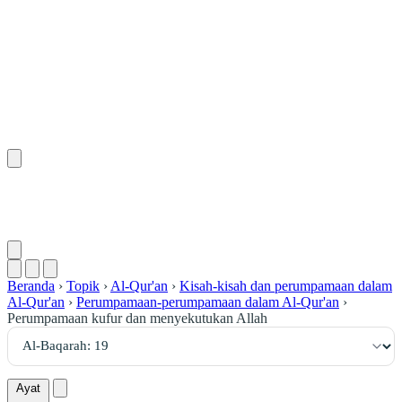
١٩
:
ٱلْبَقَرَة
Beranda
›
Topik
›
Al-Qur'an
›
Kisah-kisah dan perumpamaan dalam
Al-Qur'an
›
Perumpamaan-perumpamaan dalam Al-Qur'an
›
Perumpamaan kufur dan menyekutukan Allah
Ayat