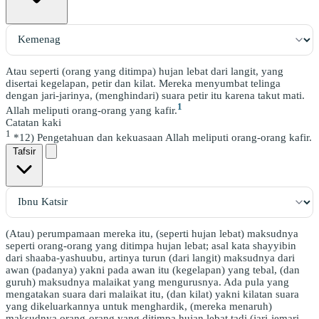
Atau seperti (orang yang ditimpa) hujan lebat dari langit, yang
disertai kegelapan, petir dan kilat. Mereka menyumbat telinga
dengan jari-jarinya, (menghindari) suara petir itu karena takut mati.
1
Allah meliputi orang-orang yang kafir.
Catatan kaki
1
*12) Pengetahuan dan kekuasaan Allah meliputi orang-orang kafir.
Tafsir
(Atau) perumpamaan mereka itu, (seperti hujan lebat) maksudnya
seperti orang-orang yang ditimpa hujan lebat; asal kata shayyibin
dari shaaba-yashuubu, artinya turun (dari langit) maksudnya dari
awan (padanya) yakni pada awan itu (kegelapan) yang tebal, (dan
guruh) maksudnya malaikat yang mengurusnya. Ada pula yang
mengatakan suara dari malaikat itu, (dan kilat) yakni kilatan suara
yang dikeluarkannya untuk menghardik, (mereka menaruh)
maksudnya orang-orang yang ditimpa hujan lebat tadi (jari-jemari