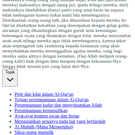
mereka) maksudnya dengan ujung jari, (pada telinga mereka, dari)
maksudnya disebabkan (bunyi petir) yang amat keras itu supaya
tidak kedengaran karena (takut mati) bila mendengarnya.
Demikianlah orang-orang tadi, jika diturunkan kepada mereka Al-
Qur'an disebutkan kekafiran yang diserupakan dengan gelap gulita,
ancaman yang dibandingkan dengan guruh serta keterangan-
keterangan nyata yang disamakan dengan kilat, mereka menyumbat
anak-anak telinga mereka agar tidak mendengarnya, karena takut
akan terpengaruh lalu cenderung kepada keimanan yang akan
menyebabkan mereka meninggalkan agama mereka, yang bagi
mereka sama artinya dengan kematian. (Dan Allah meliputi orang-
orang kafir) baik dengan ilmu maupun dengan kekuasaan-Nya
hingga tidak sesuatu pun yang luput dari-Nya.
Topik
Petir dan kilat dalam Al-Qur'an
Tujuan perumpamaan dalam Al-Qur'an
Perumpamaan kufur dan menyekutukan Allah
Perumpamaan kemunafikan
Ayat-ayat tentang awan dan hujan
Mengarahkan penanya pada hal yang berfaedah
Al Muhith (Maha Mengetahui)
Siksa orang munafik