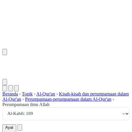
١٠٩
:
ٱلْكَهْف
Beranda
›
Topik
›
Al-Qur'an
›
Kisah-kisah dan perumpamaan dalam
Al-Qur'an
›
Perumpamaan-perumpamaan dalam Al-Qur'an
›
Perumpamaan ilmu Allah
Ayat