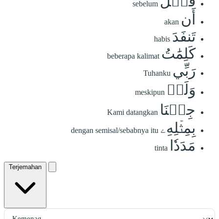
قَبۡلَ
sebelum
أَن
akan
تَنفَدَ
habis
كَلِمَٰتُ
beberapa kalimat
رَبِّي
Tuhanku
وَلَوۡ
meskipun
جِئۡنَا
Kami datangkan
بِمِثۡلِهِۦ
dengan semisal/sebabnya itu
مَدَدٗا
tinta
Terjemahan