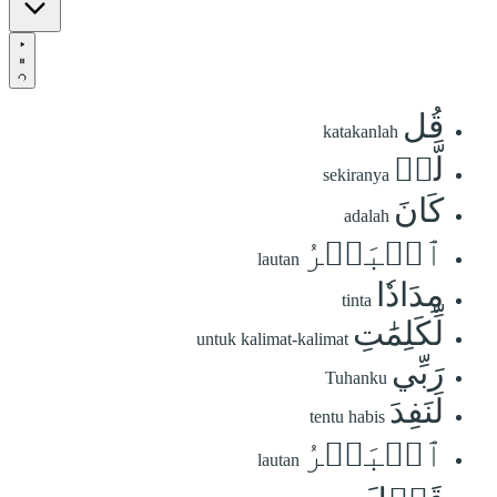
قُل
katakanlah
لَّوۡ
sekiranya
كَانَ
adalah
ٱلۡبَحۡرُ
lautan
مِدَادٗا
tinta
لِّكَلِمَٰتِ
untuk kalimat-kalimat
رَبِّي
Tuhanku
لَنَفِدَ
tentu habis
ٱلۡبَحۡرُ
lautan