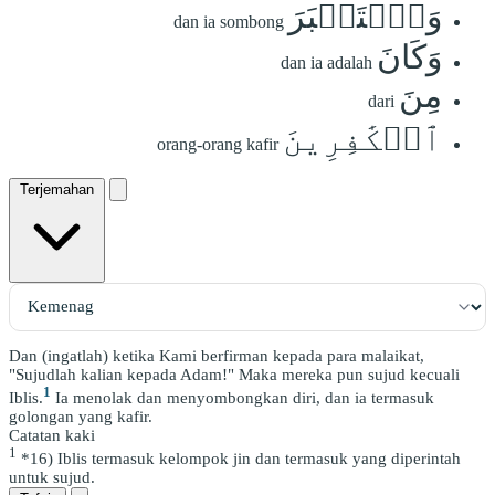
وَٱسۡتَكۡبَرَ
dan ia sombong
وَكَانَ
dan ia adalah
مِنَ
dari
ٱلۡكَٰفِرِينَ
orang-orang kafir
Terjemahan
Dan (ingatlah) ketika Kami berfirman kepada para malaikat,
"Sujudlah kalian kepada Adam!" Maka mereka pun sujud kecuali
1
Iblis.
Ia menolak dan menyombongkan diri, dan ia termasuk
golongan yang kafir.
Catatan kaki
1
*16) Iblis termasuk kelompok jin dan termasuk yang diperintah
untuk sujud.