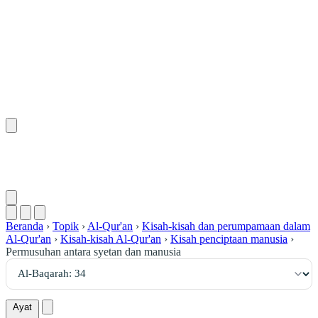
٣٤
:
ٱلْبَقَرَة
Beranda
›
Topik
›
Al-Qur'an
›
Kisah-kisah dan perumpamaan dalam
Al-Qur'an
›
Kisah-kisah Al-Qur'an
›
Kisah penciptaan manusia
›
Permusuhan antara syetan dan manusia
Ayat