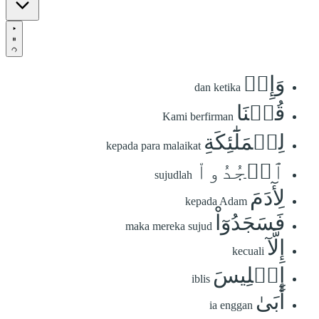
وَإِذۡ
dan ketika
قُلۡنَا
Kami berfirman
لِلۡمَلَٰٓئِكَةِ
kepada para malaikat
ٱسۡجُدُواْ
sujudlah
لِأٓدَمَ
kepada Adam
فَسَجَدُوٓاْ
maka mereka sujud
إِلَّآ
kecuali
إِبۡلِيسَ
iblis
أَبَىٰ
ia enggan