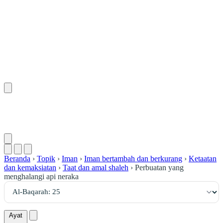
٢٥
:
ٱلْبَقَرَة
Beranda
›
Topik
›
Iman
›
Iman bertambah dan berkurang
›
Ketaatan
dan kemaksiatan
›
Taat dan amal shaleh
›
Perbuatan yang
menghalangi api neraka
Ayat