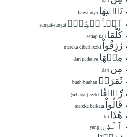
dari
تَحۡتِهَا
bawahnya
ٱلۡأَنۡهَٰرُۖ
sungai-sungai
كُلَّمَا
setiap kali
رُزِقُواْ
mereka diberi rezki
مِنۡهَا
dari padanya
مِن
dari
ثَمَرَةٖ
buah-buahan
رِّزۡقٗا
(sebagai) rezki
قَالُواْ
mereka berkata
هَٰذَا
ini
ٱلَّذِي
yang