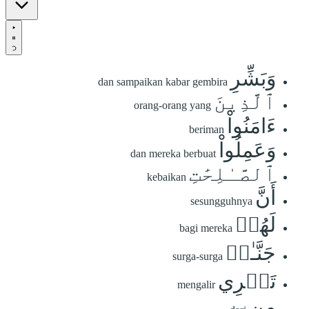
وَبَشِّرِ
dan sampaikan kabar gembira
ٱلَّذِينَ
orang-orang yang
ءَامَنُواْ
beriman
وَعَمِلُواْ
dan mereka berbuat
ٱلصَّـٰلِحَٰتِ
kebaikan
أَنَّ
sesungguhnya
لَهُمۡ
bagi mereka
جَنَّـٰتٖ
surga-surga
تَجۡرِي
mengalir
مِن