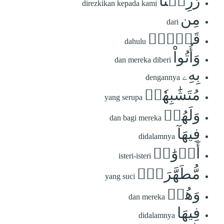
رُزِقۡنَا
direzkikan kepada kami
مِن
dari
قَبۡلُۖ
dahulu
وَأُتُواْ
dan mereka diberi
بِهِۦ
dengannya
مُتَشَٰبِهٗاۖ
yang serupa
وَلَهُمۡ
dan bagi mereka
فِيهَآ
didalamnya
أَزۡوَٰجٞ
isteri-isteri
مُّطَهَّرَةٞۖ
yang suci
وَهُمۡ
dan mereka
فِيهَا
didalamnya