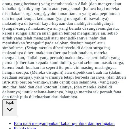
orang yang beriman) yang membenarkan Allah (dan mengerjakan
kebaikan), baik yang fardu atau yang sunah (bahwa bagi mereka
disediakan surga-surga), yaitu taman-taman yang ada pepohonan
dan tempat-tempat kediaman (yang mengalir di bawahnya)
maksudnya di bawah kayu-kayuan dan mahligai-mahligainya
(sungai-sungai) maksudnya air yang berada di sungai-sungai itu,
karena sungai artinya ialah galian tempat mengalirnya air, sebab
airlah yang telah menggali atau menjadikannya 'nahr' dan
menisbatkan 'mengalir' pada selokan disebut 'majaz' atau
simbolisme. (Setiap mereka diberi rezeki di dalam surga itu)
maksudnya diberi makanan (berupa buah-buahan, mereka
mengatakan, "Inilah yang pernah) maksudnya seperti inilah yang
pernah (diberikan kepada kami dulu"), yakni sebelum masuk surga,
karena buah-buahan itu seperti itu pula ciri masing-masingnya,
hampir serupa. (Mereka disuguhi) atau dipetikkan buah itu (dalam
keadaan serupa), yakni warnanya tetapi berbeda rasanya, (dan diberi
istri-istri) berupa wanita-wanita cantik dan selainnya, (yang suci)
suci dari haid dan dari kotoran lainnya, (dan mereka kekal di
dalamnya) untuk selama-lamanya, hingga mereka tak pernah fana
dan tidak pula dikeluarkan dari dalamnya.
Topik
Para nabi menyampaikan kabar gembira dan peringatan
Pahala iman