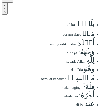
بَلَىٰۚ
bahkan
مَنۡ
barang siapa
أَسۡلَمَ
menyerahkan diri
وَجۡهَهُۥ
dirinya
لِلَّهِ
kepada Allah
وَهُوَ
dan Dia
مُحۡسِنٞ
berbuat kebaikan
فَلَهُۥٓ
maka baginya
أَجۡرُهُۥ
pahalanya
عِندَ
disisi