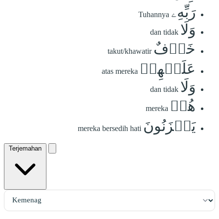
رَبِّهِۦ
Tuhannya
وَلَا
dan tidak
خَوۡفٌ
takut/khawatir
عَلَيۡهِمۡ
atas mereka
وَلَا
dan tidak
هُمۡ
mereka
يَحۡزَنُونَ
mereka bersedih hati
Terjemahan