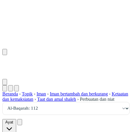
١١٢
:
ٱلْبَقَرَة
Beranda
›
Topik
›
Iman
›
Iman bertambah dan berkurang
›
Ketaatan
dan kemaksiatan
›
Taat dan amal shaleh
›
Perbuatan dan niat
Ayat