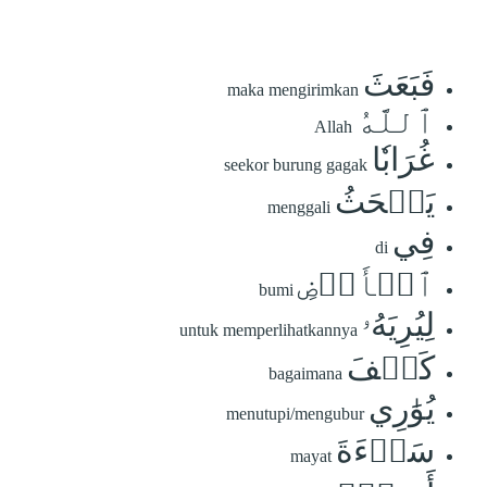
فَبَعَثَ
maka mengirimkan
ٱللَّهُ
Allah
غُرَابٗا
seekor burung gagak
يَبۡحَثُ
menggali
فِي
di
ٱلۡأَرۡضِ
bumi
لِيُرِيَهُۥ
untuk memperlihatkannya
كَيۡفَ
bagaimana
يُوَٰرِي
menutupi/mengubur
سَوۡءَةَ
mayat