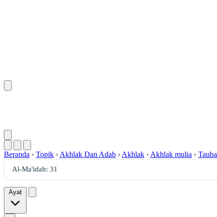
Beranda
›
Topik
›
Akhlak Dan Adab
›
Akhlak
›
Akhlak mulia
›
Tauba
Ayat