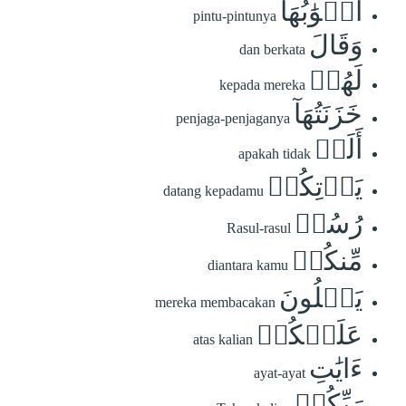
أَبۡوَٰبُهَا
pintu-pintunya
وَقَالَ
dan berkata
لَهُمۡ
kepada mereka
خَزَنَتُهَآ
penjaga-penjaganya
أَلَمۡ
apakah tidak
يَأۡتِكُمۡ
datang kepadamu
رُسُلٞ
Rasul-rasul
مِّنكُمۡ
diantara kamu
يَتۡلُونَ
mereka membacakan
عَلَيۡكُمۡ
atas kalian
ءَايَٰتِ
ayat-ayat
رَبِّكُمۡ