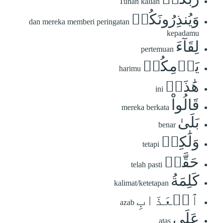
Tuhan kalian
وَيُنذِرُونَكُمۡ
dan mereka memberi peringatan
kepadamu
لِقَآءَ
pertemuan
يَوۡمِكُمۡ
harimu
هَٰذَاۚ
ini
قَالُواْ
mereka berkata
بَلَىٰ
benar
وَلَٰكِنۡ
tetapi
حَقَّتۡ
telah pasti
كَلِمَةُ
kalimat/ketetapan
ٱلۡعَذَابِ
azab
عَلَى
atas