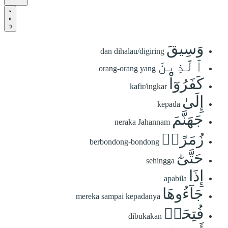
وَسِيقَ
dan dihalau/digiring
ٱلَّذِينَ
orang-orang yang
كَفَرُوٓاْ
kafir/ingkar
إِلَىٰ
kepada
جَهَنَّمَ
neraka Jahannam
زُمَرًاۖ
berbondong-bondong
حَتَّىٰٓ
sehingga
إِذَا
apabila
جَآءُوهَا
mereka sampai kepadanya
فُتِحَتۡ
dibukakan