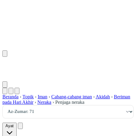
٧١
:
ٱلزُّمَر
Beranda
›
Topik
›
Iman
›
Cabang-cabang iman
›
Akidah
›
Beriman
pada Hari Akhir
›
Neraka
›
Penjaga neraka
Ayat