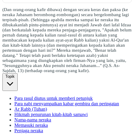
(Dan orang-orang kafir dibawa) dengan secara keras dan paksa (ke
neraka Jahanam berombong-rombongan) secara bergelombang lagi
terpisah-pisah. (Sehingga apabila mereka sampai ke neraka itu
dibukakanlah pintu-pintunya) ayat ini menjadi Jawab dari lafal Idzaa
(dan berkatalah kepada mereka penjaga-penjaganya, "Apakah belum
pernah datang kepada kalian rasul-rasul di antara kalian yang
membacakan kepada kalian ayat-ayat Rabb kalian) yakni Al-Qur'an
dan kitab-kitab lainnya (dan memperingatkan kepada kalian akan
pertemuan dengan hari ini?" Mereka menjawab, "Benar telah
datang." Tetapi telah pasti berlaku ketetapan azab) yakni
sebagaimana yang diungkapkan oleh firman-Nya yang lain, yaitu,
"Sesungguhnya akan Aku penuhi neraka Jahanam..." (Q.S. As-
Sajdah, 13) (terhadap orang-orang yang kafir).
Topik
Para rasul diutus untuk memberi petunjuk
Para nabi menyampaikan kabar gembira dan peringatan
Ar Rabb (Tuhan)
Hikmah penurunan kitab-kitab samawi
Nama-nama neraka
Memasuki neraka
Penjaga neraka