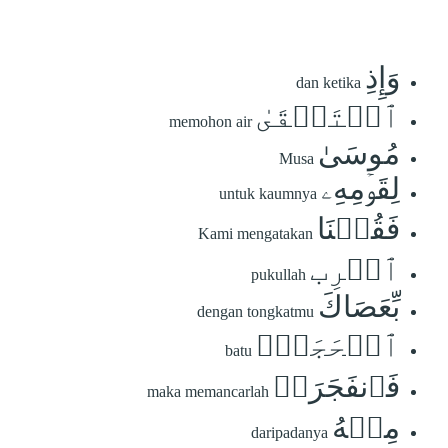
وَإِذِ
dan ketika
ٱسۡتَسۡقَىٰ
memohon air
مُوسَىٰ
Musa
لِقَوۡمِهِۦ
untuk kaumnya
فَقُلۡنَا
Kami mengatakan
ٱضۡرِب
pukullah
بِّعَصَاكَ
dengan tongkatmu
ٱلۡحَجَرَۖ
batu
فَٱنفَجَرَتۡ
maka memancarlah
مِنۡهُ
daripadanya