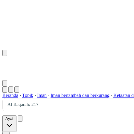
Beranda
›
Topik
›
Iman
›
Iman bertambah dan berkurang
›
Ketaatan d
Ayat