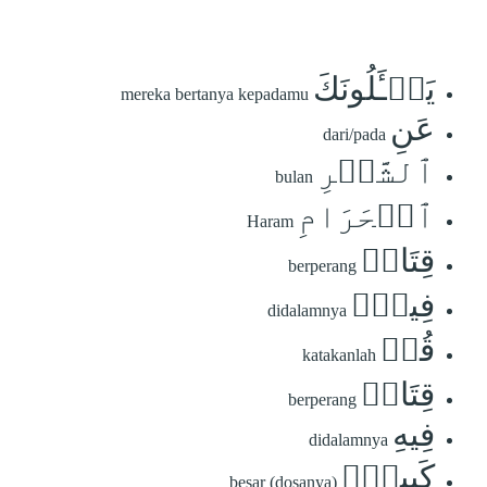
يَسۡـَٔلُونَكَ
mereka bertanya kepadamu
عَنِ
dari/pada
ٱلشَّهۡرِ
bulan
ٱلۡحَرَامِ
Haram
قِتَالٖ
berperang
فِيهِۖ
didalamnya
قُلۡ
katakanlah
قِتَالٞ
berperang
فِيهِ
didalamnya
كَبِيرٞۚ
besar (dosanya)