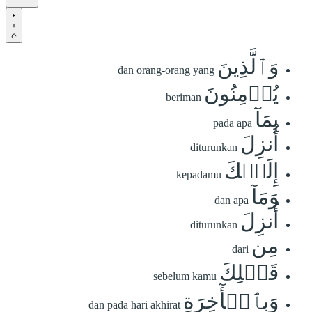
وَٱلَّذِينَ
dan orang-orang yang
يُؤۡمِنُونَ
beriman
بِمَآ
pada apa
أُنزِلَ
diturunkan
إِلَيۡكَ
kepadamu
وَمَآ
dan apa
أُنزِلَ
diturunkan
مِن
dari
قَبۡلِكَ
sebelum kamu
وَبِٱلۡأٓخِرَةِ
dan pada hari akhirat