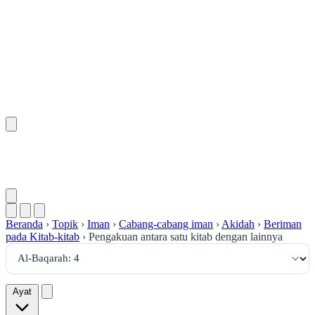
٤
:
ٱلْبَقَرَة
Beranda
›
Topik
›
Iman
›
Cabang-cabang iman
›
Akidah
›
Beriman
pada Kitab-kitab
›
Pengakuan antara satu kitab dengan lainnya
Ayat