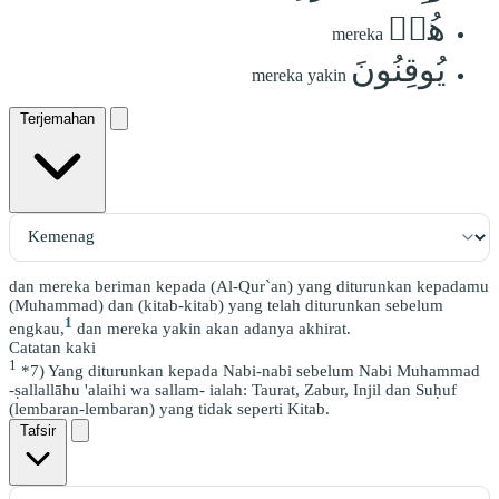
هُمۡ
mereka
يُوقِنُونَ
mereka yakin
Terjemahan
dan mereka beriman kepada (Al-Qur`an) yang diturunkan kepadamu
(Muhammad) dan (kitab-kitab) yang telah diturunkan sebelum
1
engkau,
dan mereka yakin akan adanya akhirat.
Catatan kaki
1
*7) Yang diturunkan kepada Nabi-nabi sebelum Nabi Muhammad
-ṣallallāhu 'alaihi wa sallam- ialah: Taurat, Zabur, Injil dan Suḥuf
(lembaran-lembaran) yang tidak seperti Kitab.
Tafsir