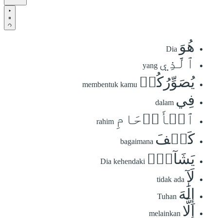
هُوَ
Dia
ٱلَّذِي
yang
يُصَوِّرُكُمۡ
membentuk kamu
فِي
dalam
ٱلۡأَرۡحَامِ
rahim
كَيۡفَ
bagaimana
يَشَآءُۚ
Dia kehendaki
لَآ
tidak ada
إِلَٰهَ
Tuhan
إِلَّا
melainkan