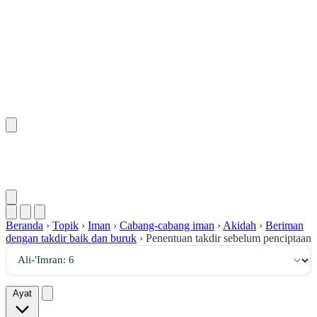
٦
:
آلِ عِمْرَان
Beranda
›
Topik
›
Iman
›
Cabang-cabang iman
›
Akidah
›
Beriman
dengan takdir baik dan buruk
›
Penentuan takdir sebelum penciptaan
Ayat