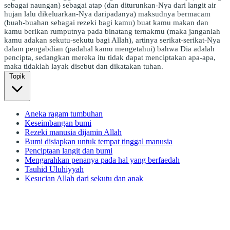
sebagai naungan) sebagai atap (dan diturunkan-Nya dari langit air
hujan lalu dikeluarkan-Nya daripadanya) maksudnya bermacam
(buah-buahan sebagai rezeki bagi kamu) buat kamu makan dan
kamu berikan rumputnya pada binatang ternakmu (maka janganlah
kamu adakan sekutu-sekutu bagi Allah), artinya serikat-serikat-Nya
dalam pengabdian (padahal kamu mengetahui) bahwa Dia adalah
pencipta, sedangkan mereka itu tidak dapat menciptakan apa-apa,
maka tidaklah layak disebut dan dikatakan tuhan.
Topik
Aneka ragam tumbuhan
Keseimbangan bumi
Rezeki manusia dijamin Allah
Bumi disiapkan untuk tempat tinggal manusia
Penciptaan langit dan bumi
Mengarahkan penanya pada hal yang berfaedah
Tauhid Uluhiyyah
Kesucian Allah dari sekutu dan anak