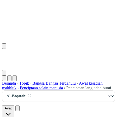
٢٢
:
ٱلْبَقَرَة
Beranda
›
Topik
›
Bangsa Bangsa Terdahulu
›
Awal kejadian
makhluk
›
Penciptaan selain manusia
›
Penciptaan langit dan bumi
Ayat