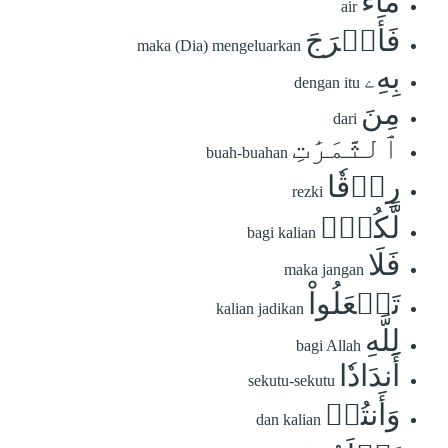
مَآءٗ
air
فَأَخۡرَجَ
maka (Dia) mengeluarkan
بِهِۦ
dengan itu
مِنَ
dari
ٱلثَّمَرَٰتِ
buah-buahan
رِزۡقٗا
rezki
لَّكُمۡۖ
bagi kalian
فَلَا
maka jangan
تَجۡعَلُواْ
kalian jadikan
لِلَّهِ
bagi Allah
أَندَادٗا
sekutu-sekutu
وَأَنتُمۡ
dan kalian