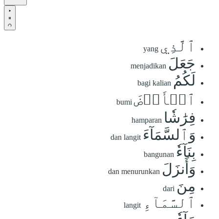
ٱلَّذِي
yang
جَعَلَ
menjadikan
لَكُمُ
bagi kalian
ٱلۡأَرۡضَ
bumi
فِرَٰشٗا
hamparan
وَٱلسَّمَآءَ
dan langit
بِنَآءٗ
bangunan
وَأَنزَلَ
dan menurunkan
مِنَ
dari
ٱلسَّمَآءِ
langit