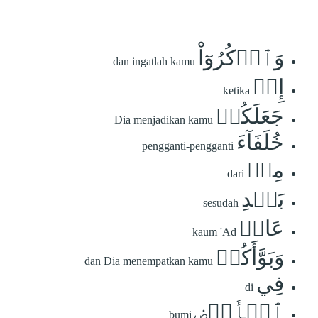
وَٱذۡكُرُوٓاْ
dan ingatlah kamu
إِذۡ
ketika
جَعَلَكُمۡ
Dia menjadikan kamu
خُلَفَآءَ
pengganti-pengganti
مِنۢ
dari
بَعۡدِ
sesudah
عَادٖ
kaum 'Ad
وَبَوَّأَكُمۡ
dan Dia menempatkan kamu
فِي
di
ٱلۡأَرۡضِ
bumi