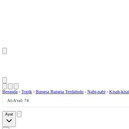
Beranda
›
Topik
›
Bangsa Bangsa Terdahulu
›
Nabi-nabi
›
Kisah-kisa
Ayat