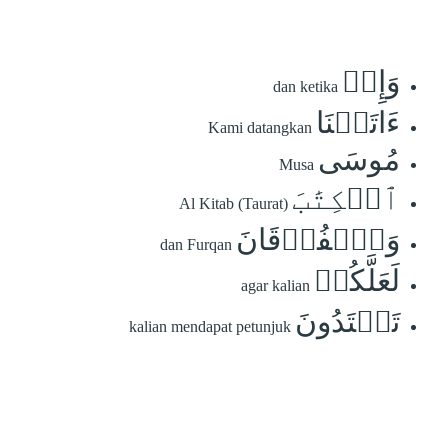
وَإِذۡ
dan ketika
ءَاتَيۡنَا
Kami datangkan
مُوسَى
Musa
ٱلۡكِتَٰبَ
Al Kitab (Taurat)
وَٱلۡفُرۡقَانَ
dan Furqan
لَعَلَّكُمۡ
agar kalian
تَهۡتَدُونَ
kalian mendapat petunjuk