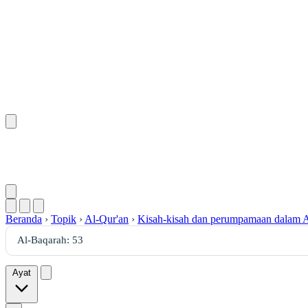
Beranda
›
Topik
›
Al-Qur'an
›
Kisah-kisah dan perumpamaan dalam A
Ayat