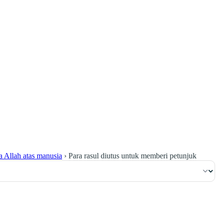
٥٣
:
ٱلْبَقَرَة
a Allah atas manusia
›
Para rasul diutus untuk memberi petunjuk