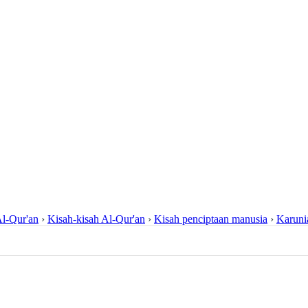
l-Qur'an
›
Kisah-kisah Al-Qur'an
›
Kisah penciptaan manusia
›
Karuni