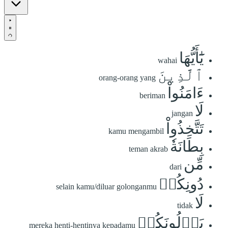
يَٰٓأَيُّهَا
wahai
ٱلَّذِينَ
orang-orang yang
ءَامَنُواْ
beriman
لَا
jangan
تَتَّخِذُواْ
kamu mengambil
بِطَانَةٗ
teman akrab
مِّن
dari
دُونِكُمۡ
selain kamu/diluar golonganmu
لَا
tidak
يَأۡلُونَكُمۡ
mereka henti-hentinya kepadamu