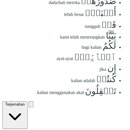
صُدُورُهُمۡ
dada/hati mereka
أَكۡبَرُۚ
lebih besar
قَدۡ
sungguh
بَيَّنَّا
kami telah menerangkan
لَكُمُ
bagi kalian
ٱلۡأٓيَٰتِۖ
ayat-ayat
إِن
jika
كُنتُمۡ
kalian adalah
تَعۡقِلُونَ
kalian menggunakan akal
Terjemahan