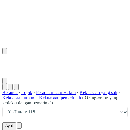
١١٨
:
آلِ عِمْرَان
Beranda
›
Topik
›
Peradilan Dan Hakim
›
Kekuasaan yang sah
›
Kekuasaan umum
›
Kekuasaan pemerintah
›
Orang-orang yang
terdekat dengan pemerintah
Ayat