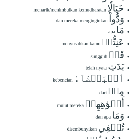
خَبَالٗا
menarik/menimbulkan kemudharatan
وَدُّواْ
dan mereka menginginkan
مَا
apa
عَنِتُّمۡ
menyusahkan kamu
قَدۡ
sungguh
بَدَتِ
telah nyata
ٱلۡبَغۡضَآءُ
kebencian
مِنۡ
dari
أَفۡوَٰهِهِمۡ
mulut mereka
وَمَا
dan apa
تُخۡفِي
disembunyikan