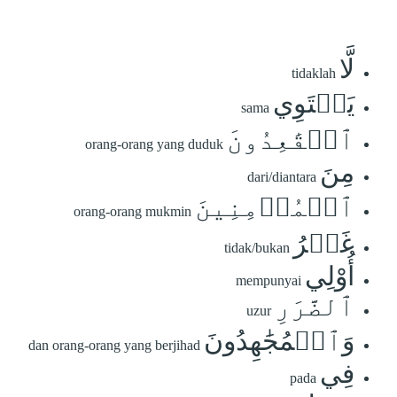
لَّا
tidaklah
يَسۡتَوِي
sama
ٱلۡقَٰعِدُونَ
orang-orang yang duduk
مِنَ
dari/diantara
ٱلۡمُؤۡمِنِينَ
orang-orang mukmin
غَيۡرُ
tidak/bukan
أُوْلِي
mempunyai
ٱلضَّرَرِ
uzur
وَٱلۡمُجَٰهِدُونَ
dan orang-orang yang berjihad
فِي
pada