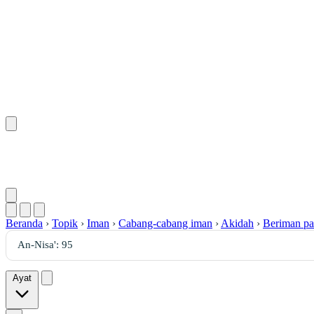
Beranda
›
Topik
›
Iman
›
Cabang-cabang iman
›
Akidah
›
Beriman pa
Ayat