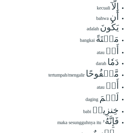
إِلَّآ
kecuali
أَن
bahwa
يَكُونَ
adalah
مَيۡتَةً
bangkai
أَوۡ
atau
دَمٗا
darah
مَّسۡفُوحًا
tertumpah/mengalir
أَوۡ
atau
لَحۡمَ
daging
خِنزِيرٖ
babi
فَإِنَّهُۥ
maka sesungguhnya itu
رِجۡسٌ