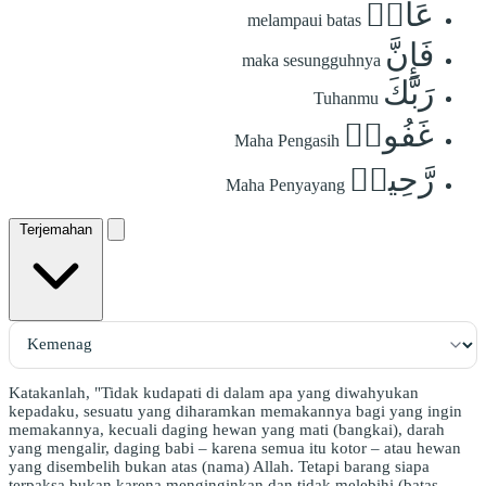
عَادٖ
melampaui batas
فَإِنَّ
maka sesungguhnya
رَبَّكَ
Tuhanmu
غَفُورٞ
Maha Pengasih
رَّحِيمٞ
Maha Penyayang
Terjemahan
Katakanlah, "Tidak kudapati di dalam apa yang diwahyukan
kepadaku, sesuatu yang diharamkan memakannya bagi yang ingin
memakannya, kecuali daging hewan yang mati (bangkai), darah
yang mengalir, daging babi – karena semua itu kotor – atau hewan
yang disembelih bukan atas (nama) Allah. Tetapi barang siapa
terpaksa bukan karena menginginkan dan tidak melebihi (batas