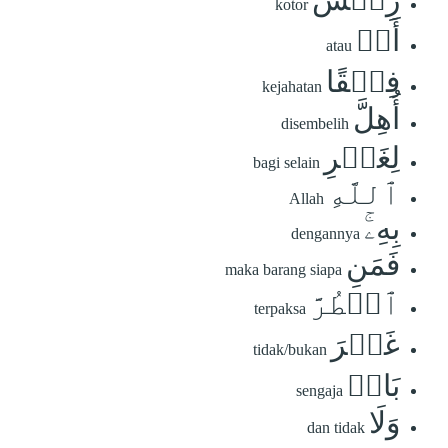
kotor
أَوۡ
atau
فِسۡقًا
kejahatan
أُهِلَّ
disembelih
لِغَيۡرِ
bagi selain
ٱللَّهِ
Allah
بِهِۦۚ
dengannya
فَمَنِ
maka barang siapa
ٱضۡطُرَّ
terpaksa
غَيۡرَ
tidak/bukan
بَاغٖ
sengaja
وَلَا
dan tidak