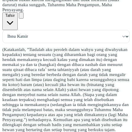
darurat) maka sungguh, Tuhanmu Maha Pengampun, Maha
Penyayang.
Tafsir
(Katakanlah, "Tiadalah aku peroleh dalam wahyu yang diwahyukan
kepadaku) tentang sesuatu (yang diharamkan bagi orang yang
hendak memakannya kecuali kalau yang dimakan itu) dengan
memakai ya dan ta (bangkai) dengan dibaca nashab dan menurut
suatu qiraat dibaca rafa` serta tahtaniyyah (atau darah yang
mengalir) yang beredar berbeda dengan darah yang tidak mengalir
seperti hati dan limpa (atau daging babi karena sesungguhnya semua
itu kotor) haram (atau) kecuali jika hewan itu (binatang yang
disembelih atas nama selain Allah) yakni hewan yang dipotong
dengan menyebut nama selain nama Allah. (Siapa yang dalam
keadaan terpaksa) menghadapi semua yang telah disebutkan
sehingga ia memakannya (sedangkan ia tidak menginginkannya dan
tidak pula melampaui batas, maka sesungguhnya Tuhanmu Maha
Pengampun) kepadanya atas apa yang telah dimakannya (lagi Maha
Penyayang.") terhadapnya. Kemudian apa yang telah disebutkan itu
dilengkapi dengan sebuah hadis yang menambahkan yaitu setiap
hewan yang bertaring dan setiap burung yang berkuku tajam.