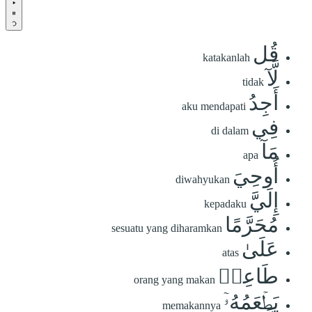
قُل
katakanlah
لَّآ
tidak
أَجِدُ
aku mendapati
فِي
di dalam
مَآ
apa
أُوحِيَ
diwahyukan
إِلَيَّ
kepadaku
مُحَرَّمًا
sesuatu yang diharamkan
عَلَىٰ
atas
طَاعِمٖ
orang yang makan
يَطۡعَمُهُۥٓ
memakannya