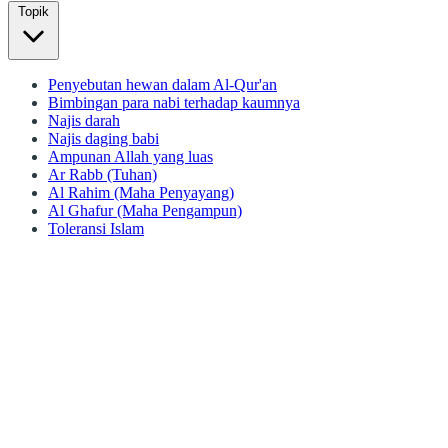
Topik
Penyebutan hewan dalam Al-Qur'an
Bimbingan para nabi terhadap kaumnya
Najis darah
Najis daging babi
Ampunan Allah yang luas
Ar Rabb (Tuhan)
Al Rahim (Maha Penyayang)
Al Ghafur (Maha Pengampun)
Toleransi Islam