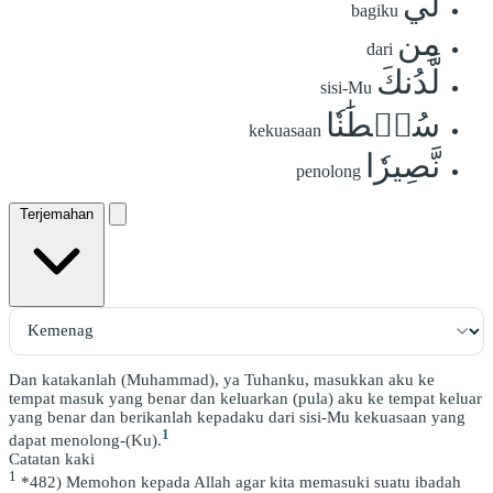
لِّي
bagiku
مِن
dari
لَّدُنكَ
sisi-Mu
سُلۡطَٰنٗا
kekuasaan
نَّصِيرٗا
penolong
Terjemahan
Dan katakanlah (Muhammad), ya Tuhanku, masukkan aku ke
tempat masuk yang benar dan keluarkan (pula) aku ke tempat keluar
yang benar dan berikanlah kepadaku dari sisi-Mu kekuasaan yang
1
dapat menolong-(Ku).
Catatan kaki
1
*482) Memohon kepada Allah agar kita memasuki suatu ibadah