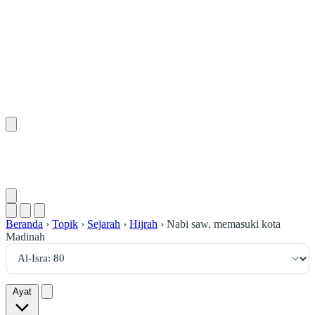
٨٠
:
ٱلْإِسْرَاء
Beranda
›
Topik
›
Sejarah
›
Hijrah
›
Nabi saw. memasuki kota
Madinah
Ayat