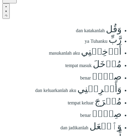
وَقُل
dan katakanlah
رَّبِّ
ya Tuhanku
أَدۡخِلۡنِي
masukanlah aku
مُدۡخَلَ
tempat masuk
صِدۡقٖ
benar
وَأَخۡرِجۡنِي
dan keluarkanlah aku
مُخۡرَجَ
tempat keluar
صِدۡقٖ
benar
وَٱجۡعَل
dan jadikanlah