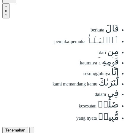
قَالَ
berkata
ٱلۡمَلَأُ
pemuka-pemuka
مِن
dari
قَوۡمِهِۦٓ
kaumnya
إِنَّا
sesungguhnya
لَنَرَىٰكَ
kami memandang kamu
فِي
dalam
ضَلَٰلٖ
kesesatan
مُّبِينٖ
yang nyata
Terjemahan