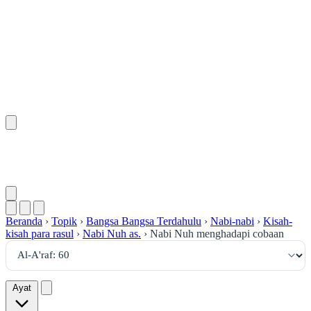
٦٠
:
ٱلْأَعْرَاف
Beranda
›
Topik
›
Bangsa Bangsa Terdahulu
›
Nabi-nabi
›
Kisah-
kisah para rasul
›
Nabi Nuh as.
›
Nabi Nuh menghadapi cobaan
Ayat