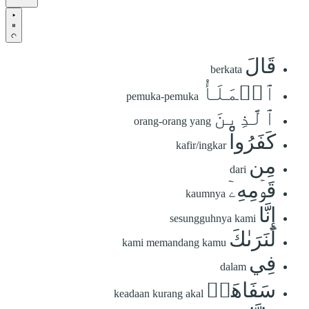
قَالَ
berkata
ٱلۡمَلَأُ
pemuka-pemuka
ٱلَّذِينَ
orang-orang yang
كَفَرُواْ
kafir/ingkar
مِن
dari
قَوۡمِهِۦٓ
kaumnya
إِنَّا
sesungguhnya kami
لَنَرَىٰكَ
kami memandang kamu
فِي
dalam
سَفَاهَةٖ
keadaan kurang akal