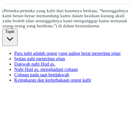
(Pemuka-pemuka yang kafir dari kaumnya berkata, "Sesungguhnya
kami benar-benar memandang kamu dalam keadaan kurang akal)
yaitu bodoh (dan sesungguhnya kami menganggap kamu termasuk
orang-orang yang berdusta.") di dalam kerasulanmu.
Topik
Para nabi adalah orang yang paling berat menerima ujian
Setiap nabi menerima ujian
Dakwah nabi Hud as.
Nabi Hud as. menghadapi cobaan
Cobaan pada saat berdakwah
Keingkaran dan kedurhakaan orang kafir