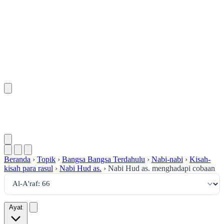
٦٦
:
ٱلْأَعْرَاف
Beranda
›
Topik
›
Bangsa Bangsa Terdahulu
›
Nabi-nabi
›
Kisah-
kisah para rasul
›
Nabi Hud as.
›
Nabi Hud as. menghadapi cobaan
Ayat