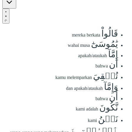
قَالُواْ
mereka berkata
يَٰمُوسَىٰٓ
wahai musa
إِمَّآ
apakah/ataukah
أَن
bahwa
تُلۡقِيَ
kamu melemparkan
وَإِمَّآ
dan apakah/ataukah
أَن
bahwa
نَّكُونَ
kami adalah
نَحۡنُ
kami
ٱلۡمُلۡقِينَ