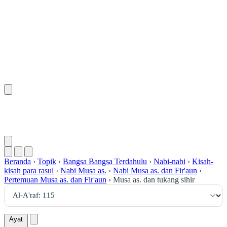
١١٥
:
ٱلْأَعْرَاف
Beranda
›
Topik
›
Bangsa Bangsa Terdahulu
›
Nabi-nabi
›
Kisah-
kisah para rasul
›
Nabi Musa as.
›
Nabi Musa as. dan Fir'aun
›
Pertemuan Musa as. dan Fir'aun
›
Musa as. dan tukang sihir
Ayat