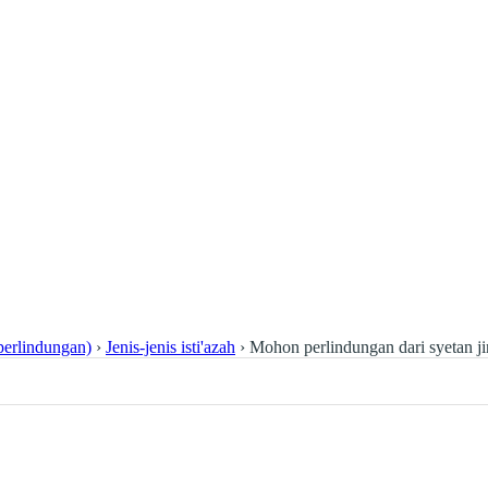
perlindungan)
›
Jenis-jenis isti'azah
›
Mohon perlindungan dari syetan j