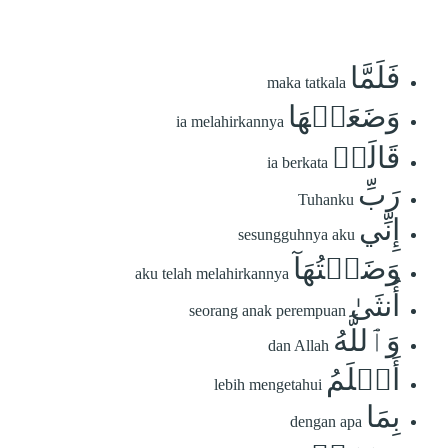
فَلَمَّا
maka tatkala
وَضَعَتۡهَا
ia melahirkannya
قَالَتۡ
ia berkata
رَبِّ
Tuhanku
إِنِّي
sesungguhnya aku
وَضَعۡتُهَآ
aku telah melahirkannya
أُنثَىٰ
seorang anak perempuan
وَٱللَّهُ
dan Allah
أَعۡلَمُ
lebih mengetahui
بِمَا
dengan apa