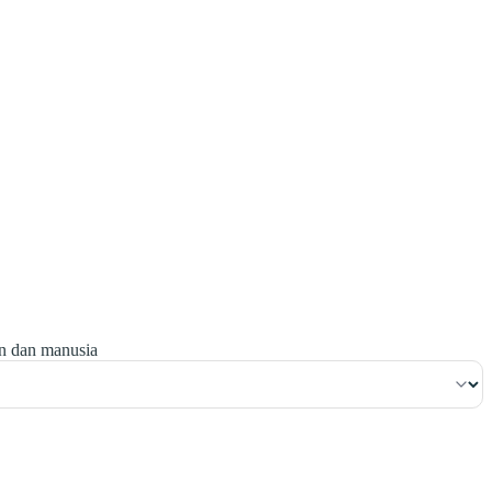
٣٦
:
آلِ عِمْرَان
in dan manusia