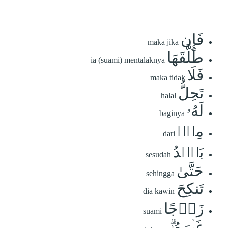
فَإِن
maka jika
طَلَّقَهَا
ia (suami) mentalaknya
فَلَا
maka tidak
تَحِلُّ
halal
لَهُۥ
baginya
مِنۢ
dari
بَعۡدُ
sesudah
حَتَّىٰ
sehingga
تَنكِحَ
dia kawin
زَوۡجًا
suami
غَيۡرَهُۥۗ