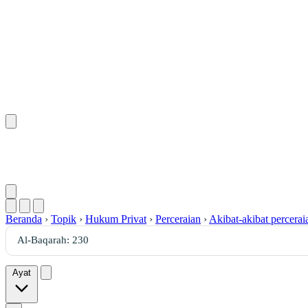
Beranda
›
Topik
›
Hukum Privat
›
Perceraian
›
Akibat-akibat percerai
Ayat