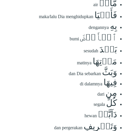
مَّآءٖ
air
فَأَحۡيَا
maka/lalu Dia menghidupkan
بِهِ
dengannya
ٱلۡأَرۡضَ
bumi
بَعۡدَ
sesudah
مَوۡتِهَا
matinya
وَبَثَّ
dan Dia sebarkan
فِيهَا
di dalamnya
مِن
dari
كُلِّ
segala
دَآبَّةٖ
hewan
وَتَصۡرِيفِ
dan pergerakan