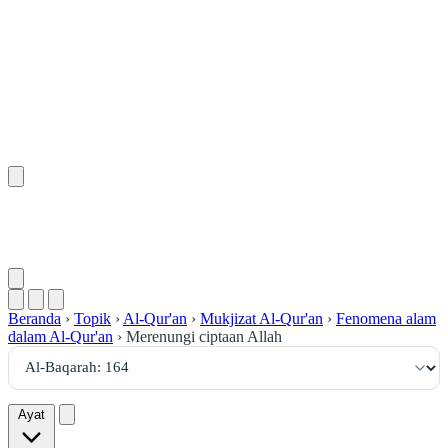
١٦٤
:
ٱلْبَقَرَة
Beranda
›
Topik
›
Al-Qur'an
›
Mukjizat Al-Qur'an
›
Fenomena alam
dalam Al-Qur'an
›
Merenungi ciptaan Allah
Ayat