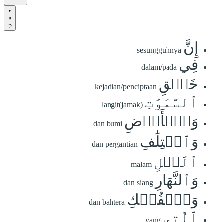
إِنَّ
sesungguhnya
فِي
dalam/pada
خَلۡقِ
kejadian/penciptaan
ٱلسَّمَٰوَٰتِ
langit(jamak)
وَٱلۡأَرۡضِ
dan bumi
وَٱخۡتِلَٰفِ
dan pergantian
ٱلَّيۡلِ
malam
وَٱلنَّهَارِ
dan siang
وَٱلۡفُلۡكِ
dan bahtera
ٱلَّتِي
yang