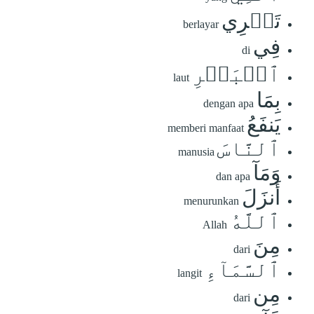
تَجۡرِي
berlayar
فِي
di
ٱلۡبَحۡرِ
laut
بِمَا
dengan apa
يَنفَعُ
memberi manfaat
ٱلنَّاسَ
manusia
وَمَآ
dan apa
أَنزَلَ
menurunkan
ٱللَّهُ
Allah
مِنَ
dari
ٱلسَّمَآءِ
langit
مِن
dari