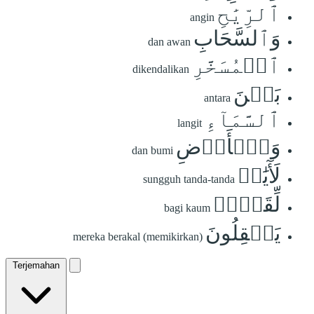
ٱلرِّيَٰحِ
angin
وَٱلسَّحَابِ
dan awan
ٱلۡمُسَخَّرِ
dikendalikan
بَيۡنَ
antara
ٱلسَّمَآءِ
langit
وَٱلۡأَرۡضِ
dan bumi
لَأٓيَٰتٖ
sungguh tanda-tanda
لِّقَوۡمٖ
bagi kaum
يَعۡقِلُونَ
mereka berakal (memikirkan)
Terjemahan