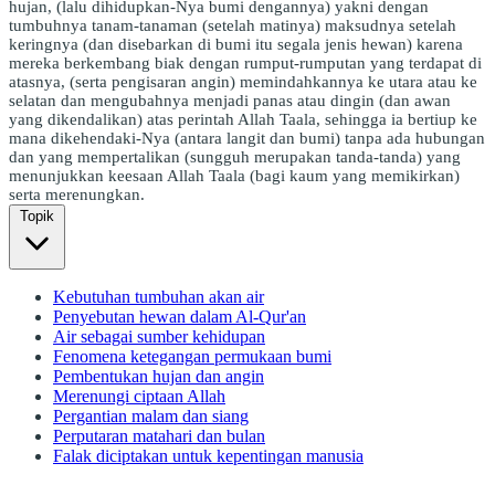
hujan, (lalu dihidupkan-Nya bumi dengannya) yakni dengan
tumbuhnya tanam-tanaman (setelah matinya) maksudnya setelah
keringnya (dan disebarkan di bumi itu segala jenis hewan) karena
mereka berkembang biak dengan rumput-rumputan yang terdapat di
atasnya, (serta pengisaran angin) memindahkannya ke utara atau ke
selatan dan mengubahnya menjadi panas atau dingin (dan awan
yang dikendalikan) atas perintah Allah Taala, sehingga ia bertiup ke
mana dikehendaki-Nya (antara langit dan bumi) tanpa ada hubungan
dan yang mempertalikan (sungguh merupakan tanda-tanda) yang
menunjukkan keesaan Allah Taala (bagi kaum yang memikirkan)
serta merenungkan.
Topik
Kebutuhan tumbuhan akan air
Penyebutan hewan dalam Al-Qur'an
Air sebagai sumber kehidupan
Fenomena ketegangan permukaan bumi
Pembentukan hujan dan angin
Merenungi ciptaan Allah
Pergantian malam dan siang
Perputaran matahari dan bulan
Falak diciptakan untuk kepentingan manusia