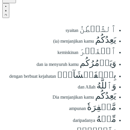
ٱلشَّيۡطَٰنُ
syaitan
يَعِدُكُمُ
(ia) menjanjikan kamu
ٱلۡفَقۡرَ
kemiskinan
وَيَأۡمُرُكُم
dan ia menyuruh kamu
بِٱلۡفَحۡشَآءِۖ
dengan berbuat kejahatan
وَٱللَّهُ
dan Allah
يَعِدُكُم
Dia menjanjikan kamu
مَّغۡفِرَةٗ
ampunan
مِّنۡهُ
daripadanya