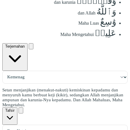
وَفَضۡلٗاۗ
dan karunia
وَٱللَّهُ
dan Allah
وَٰسِعٌ
Maha Luas
عَلِيمٞ
Maha Mengetahui
Terjemahan
Setan menjanjikan (menakut-nakuti) kemiskinan kepadamu dan
menyuruh kamu berbuat keji (kikir), sedangkan Allah menjanjikan
ampunan dan karunia-Nya kepadamu. Dan Allah Mahaluas, Maha
Mengetahui.
Tafsir