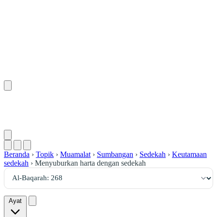
٢٦٨
:
ٱلْبَقَرَة
Beranda
›
Topik
›
Muamalat
›
Sumbangan
›
Sedekah
›
Keutamaan
sedekah
›
Menyuburkan harta dengan sedekah
Ayat