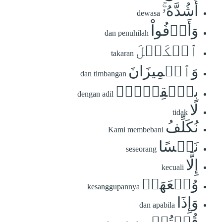
أَشُدَّهُۥۚ
dewasa
وَأَوۡفُواْ
dan penuhilah
ٱلۡكَيۡلَ
takaran
وَٱلۡمِيزَانَ
dan timbangan
بِٱلۡقِسۡطِۖ
dengan adil
لَا
tidak
نُكَلِّفُ
Kami membebani
نَفۡسًا
seseorang
إِلَّا
kecuali
وُسۡعَهَاۖ
kesanggupannya
وَإِذَا
dan apabila
قُلۡتُمۡ