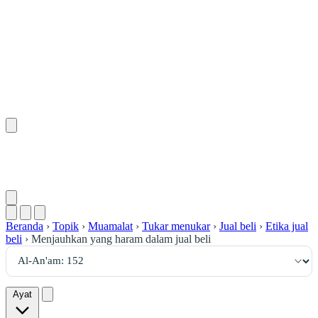
١٥٢
:
ٱلْأَنْعَام
Beranda
›
Topik
›
Muamalat
›
Tukar menukar
›
Jual beli
›
Etika jual
beli
›
Menjauhkan yang haram dalam jual beli
Ayat