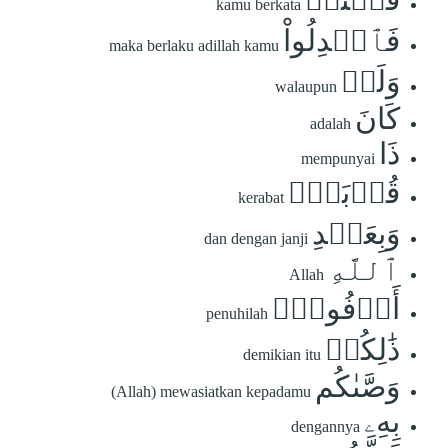
kamu berkata
فَٱعۡدِلُواْ
maka berlaku adillah kamu
وَلَوۡ
walaupun
كَانَ
adalah
ذَا
mempunyai
قُرۡبَىٰۖ
kerabat
وَبِعَهۡدِ
dan dengan janji
ٱللَّهِ
Allah
أَوۡفُواْۚ
penuhilah
ذَٰلِكُمۡ
demikian itu
وَصَّىٰكُم
(Allah) mewasiatkan kepadamu
بِهِۦ
dengannya