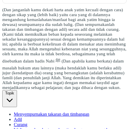
(Dan janganlah kamu dekati harta anak yatim kecuali dengan cara)
dengan sikap yang (lebih baik) yaitu cara yang di dalamnya
mengandung kemaslahatan/manfaat bagi anak yatim hingga ia
dewasa) seumpamanya dia sudah balig. (Dan sempurnakanlah
takaran dan timbangan dengan adil) secara adil dan tidak curang.
(Kami tidak memikulkan beban kepada seseorang melainkan
sekadar kesanggupannya) sesuai dengan kemampuannya dalam hal
ini; apabila ia berbuat kekeliruan di dalam menakar atau menimbang
sesuatu, maka Allah mengetahui kebenaran niat yang sesungguhnya,
oleh karena itu maka ia tidak berdosa, sebagaimana yang telah
disebutkan dalam hadis Nabi ﷺ (Dan apabila kamu berkata) dalam
masalah hukum atau lainnya (maka hendaklah kamu berlaku adil)
jujur (kendatipun dia) orang yang bersangkutan (adalah kerabatmu)
famili (dan penuhilah janji Allah. Yang demikian itu diperintahkan
Allah kepadamu agar kamu ingat) dengan memakai tasydid agar
menjadikannya sebagai pelajaran; dan juga dibaca dengan sukun.
Topik
Menyempurnakan takaran dan timbangan
Adil
Curang