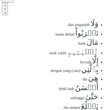
وَلَا
dan janganlah
تَقۡرَبُواْ
kamu dekati
مَالَ
harta
ٱلۡيَتِيمِ
anak yatim
إِلَّا
kecuali
بِٱلَّتِي
dengan yang (cara)
هِيَ
dia
أَحۡسَنُ
lebih baik
حَتَّىٰ
sehingga
يَبۡلُغَ
dia sampai