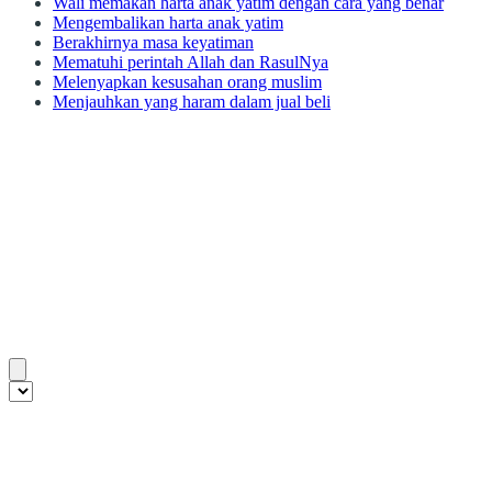
Wali memakan harta anak yatim dengan cara yang benar
Mengembalikan harta anak yatim
Berakhirnya masa keyatiman
Mematuhi perintah Allah dan RasulNya
Melenyapkan kesusahan orang muslim
Menjauhkan yang haram dalam jual beli