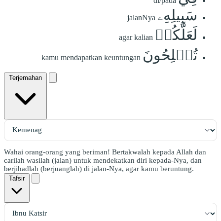
di/pada
سَبِيلِهِۦ
jalanNya
لَعَلَّكُمۡ
agar kalian
تُفۡلِحُونَ
kamu mendapatkan keuntungan
Terjemahan
Wahai orang-orang yang beriman! Bertakwalah kepada Allah dan
carilah wasilah (jalan) untuk mendekatkan diri kepada-Nya, dan
berjihadlah (berjuanglah) di jalan-Nya, agar kamu beruntung.
Tafsir