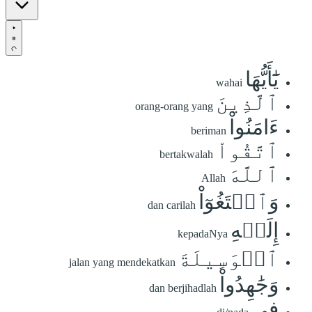
يَٰٓأَيُّهَا
wahai
ٱلَّذِينَ
orang-orang yang
ءَامَنُواْ
beriman
ٱتَّقُواْ
bertakwalah
ٱللَّهَ
Allah
وَٱبۡتَغُوٓاْ
dan carilah
إِلَيۡهِ
kepadaNya
ٱلۡوَسِيلَةَ
jalan yang mendekatkan
وَجَٰهِدُواْ
dan berjihadlah
فِي