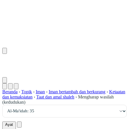
٣٥
:
ٱلْمَائِدَة
Beranda
›
Topik
›
Iman
›
Iman bertambah dan berkurang
›
Ketaatan
dan kemaksiatan
›
Taat dan amal shaleh
›
Mengharap wasilah
(kedudukan)
Ayat