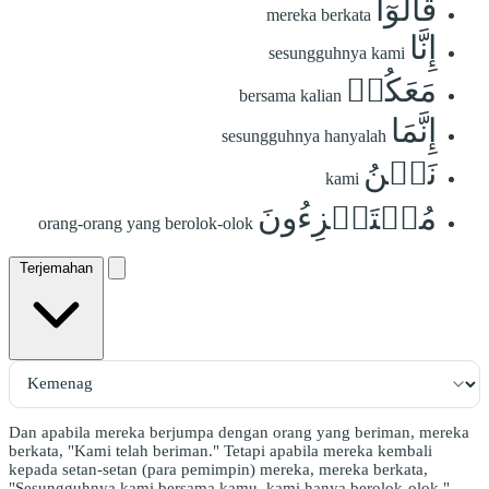
قَالُوٓاْ
mereka berkata
إِنَّا
sesungguhnya kami
مَعَكُمۡ
bersama kalian
إِنَّمَا
sesungguhnya hanyalah
نَحۡنُ
kami
مُسۡتَهۡزِءُونَ
orang-orang yang berolok-olok
Terjemahan
Dan apabila mereka berjumpa dengan orang yang beriman, mereka
berkata, "Kami telah beriman." Tetapi apabila mereka kembali
kepada setan-setan (para pemimpin) mereka, mereka berkata,
"Sesungguhnya kami bersama kamu, kami hanya berolok-olok."