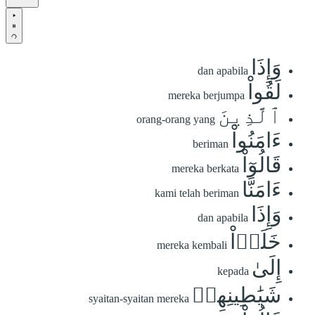
وَإِذَا
dan apabila
لَقُواْ
mereka berjumpa
ٱلَّذِينَ
orang-orang yang
ءَامَنُواْ
beriman
قَالُوٓاْ
mereka berkata
ءَامَنَّا
kami telah beriman
وَإِذَا
dan apabila
خَلَوۡاْ
mereka kembali
إِلَىٰ
kepada
شَيَٰطِينِهِمۡ
syaitan-syaitan mereka