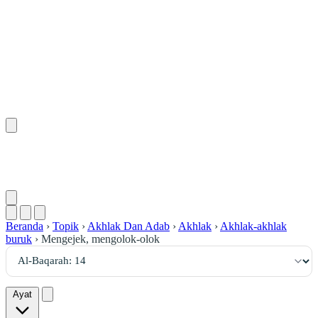
١٤
:
ٱلْبَقَرَة
Beranda
›
Topik
›
Akhlak Dan Adab
›
Akhlak
›
Akhlak-akhlak
buruk
›
Mengejek, mengolok-olok
Ayat