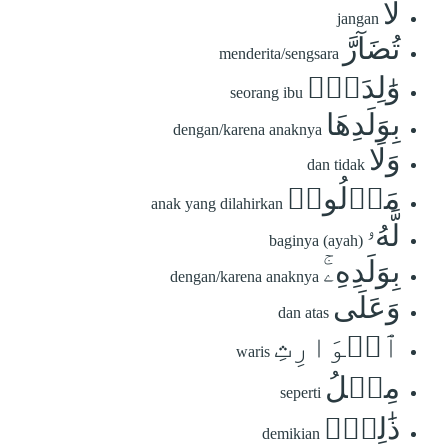
لَا
jangan
تُضَآرَّ
menderita/sengsara
وَٰلِدَةُۢ
seorang ibu
بِوَلَدِهَا
dengan/karena anaknya
وَلَا
dan tidak
مَوۡلُودٞ
anak yang dilahirkan
لَّهُۥ
baginya (ayah)
بِوَلَدِهِۦۚ
dengan/karena anaknya
وَعَلَى
dan atas
ٱلۡوَارِثِ
waris
مِثۡلُ
seperti
ذَٰلِكَۗ
demikian