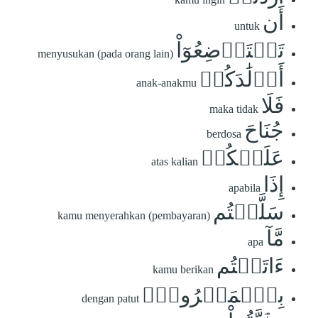
أَن
untuk
تَسۡتَرۡضِعُوٓاْ
menyusukan (pada orang lain)
أَوۡلَٰدَكُمۡ
anak-anakmu
فَلَا
maka tidak
جُنَاحَ
berdosa
عَلَيۡكُمۡ
atas kalian
إِذَا
apabila
سَلَّمۡتُم
kamu menyerahkan (pembayaran)
مَّآ
apa
ءَاتَيۡتُم
kamu berikan
بِٱلۡمَعۡرُوفِۗ
dengan patut