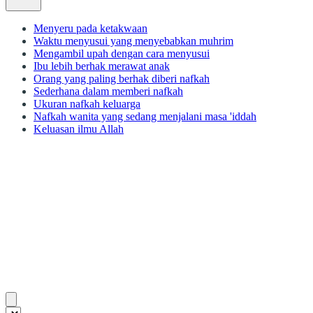
Menyeru pada ketakwaan
Waktu menyusui yang menyebabkan muhrim
Mengambil upah dengan cara menyusui
Ibu lebih berhak merawat anak
Orang yang paling berhak diberi nafkah
Sederhana dalam memberi nafkah
Ukuran nafkah keluarga
Nafkah wanita yang sedang menjalani masa 'iddah
Keluasan ilmu Allah