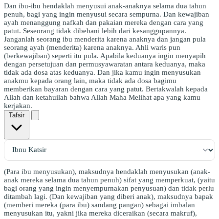
Dan ibu-ibu hendaklah menyusui anak-anaknya selama dua tahun
penuh, bagi yang ingin menyusui secara sempurna. Dan kewajiban
ayah menanggung nafkah dan pakaian mereka dengan cara yang
patut. Seseorang tidak dibebani lebih dari kesanggupannya.
Janganlah seorang ibu menderita karena anaknya dan jangan pula
seorang ayah (menderita) karena anaknya. Ahli waris pun
(berkewajiban) seperti itu pula. Apabila keduanya ingin menyapih
dengan persetujuan dan permusyawaratan antara keduanya, maka
tidak ada dosa atas keduanya. Dan jika kamu ingin menyusukan
anakmu kepada orang lain, maka tidak ada dosa bagimu
memberikan bayaran dengan cara yang patut. Bertakwalah kepada
Allah dan ketahuilah bahwa Allah Maha Melihat apa yang kamu
kerjakan.
Tafsir
(Para ibu menyusukan), maksudnya hendaklah menyusukan (anak-
anak mereka selama dua tahun penuh) sifat yang memperkuat, (yaitu
bagi orang yang ingin menyempurnakan penyusuan) dan tidak perlu
ditambah lagi. (Dan kewajiban yang diberi anak), maksudnya bapak
(memberi mereka (para ibu) sandang pangan) sebagai imbalan
menyusukan itu, yakni jika mereka diceraikan (secara makruf),