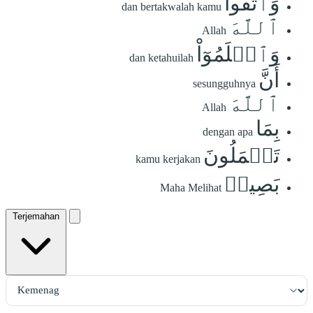
وَٱتَّقُواْ
dan bertakwalah kamu
ٱللَّهَ
Allah
وَٱعۡلَمُوٓاْ
dan ketahuilah
أَنَّ
sesungguhnya
ٱللَّهَ
Allah
بِمَا
dengan apa
تَعۡمَلُونَ
kamu kerjakan
بَصِيرٞ
Maha Melihat
Terjemahan