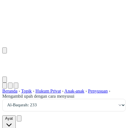
٢٣٣
:
ٱلْبَقَرَة
Beranda
›
Topik
›
Hukum Privat
›
Anak-anak
›
Penyusuan
›
Mengambil upah dengan cara menyusui
Ayat