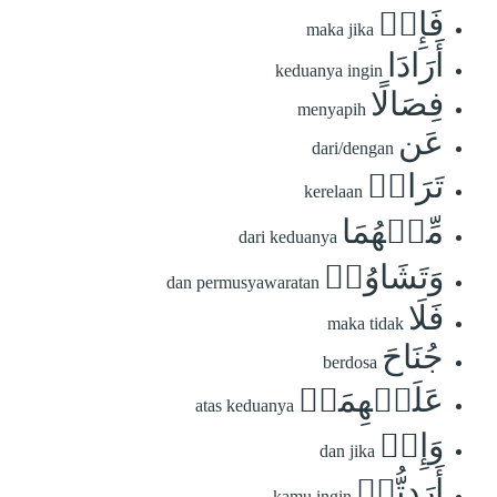
فَإِنۡ
maka jika
أَرَادَا
keduanya ingin
فِصَالًا
menyapih
عَن
dari/dengan
تَرَاضٖ
kerelaan
مِّنۡهُمَا
dari keduanya
وَتَشَاوُرٖ
dan permusyawaratan
فَلَا
maka tidak
جُنَاحَ
berdosa
عَلَيۡهِمَاۗ
atas keduanya
وَإِنۡ
dan jika
أَرَدتُّمۡ
kamu ingin