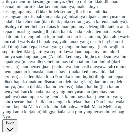
artinya menurut kesanggupannya. (Setiap diri itu tidak dibebani
kecuali menurut kadar kemampuannya, maksudnya
kesanggupannya. (Tidak boleh seorang ibu itu menderita
kesengsaraan disebabkan anaknya) misalnya dipaksa menyusukan
padahal ia keberatan (dan tidak pula seorang ayah karena anaknya),
misalnya diberi beban di atas kemampuannya. Mengidhafatkan anak
kepada masing-masing ibu dan bapak pada kedua tempat tersebut
ialah untuk mengimbau keprihatinan dan kesantunan, (dan ahli waris
pun) ahli waris dari bapaknya, yaitu anak yang masih bayi dan di
sini ditujukan kepada wali yang mengatur hartanya (berkewajiban
seperti demikian), artinya seperti kewajiban bapaknya memberi
ibunya sandang pangan. (Apabila keduanya ingin), maksudnya ibu
bapaknya (menyapih) sebelum masa dua tahun dan timbul (dari
kerelaan) atau persetujuan (keduanya dan hasil musyawarah) untuk
mendapatkan kemaslahatan si bayi, (maka keduanya tidaklah
berdosa) atas demikian itu. (Dan jika kamu ingin) ditujukan kepada
pihak bapak (anakmu disusukan oleh orang lain) dan bukan oleh
ibunya, (maka tidaklah kamu berdosa) dalam hal itu (jika kamu
menyerahkan) kepada orang yang menyusukan (pembayaran
upahnya) atau upah yang hendak kamu bayarkan (menurut yang
patut) secara baik-baik dan dengan kerelaan hati. (Dan bertakwalah
kamu kepada Allah dan ketahuilah bahwa Allah Maha Melihat apa
yang kamu kerjakan) hingga tiada satu pun yang tersembunyi bagi-
Nya.
Topik