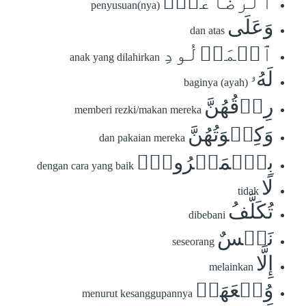
ٱلرَّضَاعَةَۚ
penyusuan(nya)
وَعَلَى
dan atas
ٱلۡمَوۡلُودِ
anak yang dilahirkan
لَهُۥ
baginya (ayah)
رِزۡقُهُنَّ
memberi rezki/makan mereka
وَكِسۡوَتُهُنَّ
dan pakaian mereka
بِٱلۡمَعۡرُوفِۚ
dengan cara yang baik
لَا
tidak
تُكَلَّفُ
dibebani
نَفۡسٌ
seseorang
إِلَّا
melainkan
وُسۡعَهَاۚ
menurut kesanggupannya