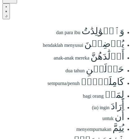
وَٱلۡوَٰلِدَٰتُ
dan para ibu
يُرۡضِعۡنَ
hendaklah menyusui
أَوۡلَٰدَهُنَّ
anak-anak mereka
حَوۡلَيۡنِ
dua tahun
كَامِلَيۡنِۖ
sempurna/penuh
لِمَنۡ
bagi orang
أَرَادَ
(ia) ingin
أَن
untuk
يُتِمَّ
menyempurnakan