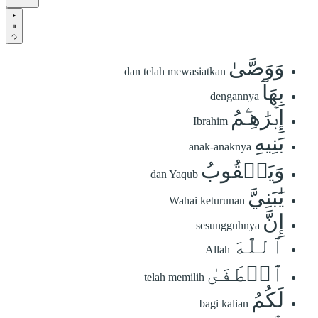
وَوَصَّىٰ
dan telah mewasiatkan
بِهَآ
dengannya
إِبۡرَٰهِـۧمُ
Ibrahim
بَنِيهِ
anak-anaknya
وَيَعۡقُوبُ
dan Yaqub
يَٰبَنِيَّ
Wahai keturunan
إِنَّ
sesungguhnya
ٱللَّهَ
Allah
ٱصۡطَفَىٰ
telah memilih
لَكُمُ
bagi kalian