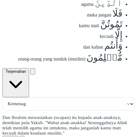
ٱلدِّينَ
agama
فَلَا
maka jangan
تَمُوتُنَّ
kamu mati
إِلَّا
kecuali
وَأَنتُم
dan kalian
مُّسۡلِمُونَ
orang-orang yang tunduk (muslim)
Terjemahan
Dan Ibrahim mewasiatkan (ucapan) itu kepada anak-anaknya,
demikian pula Yakub. "Wahai anak-anakku! Sesungguhnya Allah
telah memilih agama ini untukmu, maka janganlah kamu mati
kecuali dalam keadaan muslim."