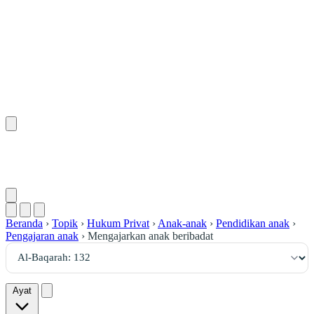
١٣٢
:
ٱلْبَقَرَة
Beranda
›
Topik
›
Hukum Privat
›
Anak-anak
›
Pendidikan anak
›
Pengajaran anak
›
Mengajarkan anak beribadat
Ayat