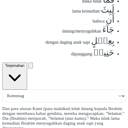
maka tidak
لَبِثَ
lama kemudian
أَن
bahwa
جَآءَ
datang/menyuguhkan
بِعِجۡلٍ
dengan daging anak sapi
حَنِيذٖ
dipanggang
Terjemahan
Dan para utusan Kami (para malaikat) telah datang kepada Ibrahim
dengan membawa kabar gembira, mereka mengucapkan, "Selamat."
Dia (Ibrahim) menjawab, "Selamat (atas kamu)." Maka tidak lama
kemudian Ibrahim menyuguhkan daging anak sapi yang
dipanggang.