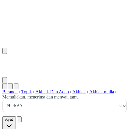
٦٩
:
هُود
Beranda
›
Topik
›
Akhlak Dan Adab
›
Akhlak
›
Akhlak mulia
›
Memuliakan, menerima dan menyaji tamu
Ayat