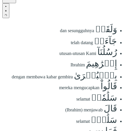
وَلَقَدۡ
dan sesungguhnya
جَآءَتۡ
telah datang
رُسُلُنَآ
utusan-utusan Kami
إِبۡرَٰهِيمَ
Ibrahim
بِٱلۡبُشۡرَىٰ
dengan membawa kabar gembira
قَالُواْ
mereka mengucapkan
سَلَٰمٗاۖ
selamat
قَالَ
(Ibrahim) menjawab
سَلَٰمٞۖ
selamat
فَمَا