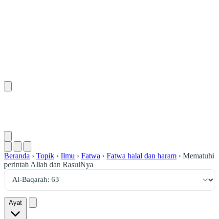
٦٣
:
ٱلْبَقَرَة
Beranda
›
Topik
›
Ilmu
›
Fatwa
›
Fatwa halal dan haram
›
Mematuhi
perintah Allah dan RasulNya
Ayat