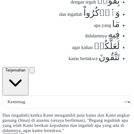
بِقُوَّةٖ
dengan teguh
وَٱذۡكُرُواْ
dan ingatlah
مَا
apa yang
فِيهِ
didalamnya
لَعَلَّكُمۡ
agar kalian
تَتَّقُونَ
kamu bertakwa
Terjemahan
Dan (ingatlah) ketika Kami mengambil janji kamu dan Kami angkat
gunung (Sinai) di atasmu (seraya berfirman), "Pegang teguhlah apa
yang telah Kami berikan kepadamu dan ingatlah apa yang ada di
dalamnya, agar kamu bertakwa."