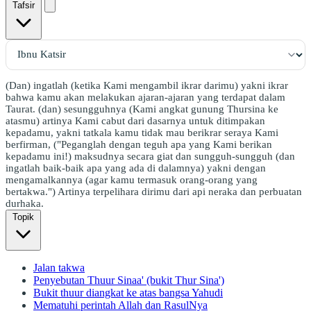
Tafsir
(Dan) ingatlah (ketika Kami mengambil ikrar darimu) yakni ikrar
bahwa kamu akan melakukan ajaran-ajaran yang terdapat dalam
Taurat. (dan) sesungguhnya (Kami angkat gunung Thursina ke
atasmu) artinya Kami cabut dari dasarnya untuk ditimpakan
kepadamu, yakni tatkala kamu tidak mau berikrar seraya Kami
berfirman, ("Peganglah dengan teguh apa yang Kami berikan
kepadamu ini!) maksudnya secara giat dan sungguh-sungguh (dan
ingatlah baik-baik apa yang ada di dalamnya) yakni dengan
mengamalkannya (agar kamu termasuk orang-orang yang
bertakwa.") Artinya terpelihara dirimu dari api neraka dan perbuatan
durhaka.
Topik
Jalan takwa
Penyebutan Thuur Sinaa' (bukit Thur Sina')
Bukit thuur diangkat ke atas bangsa Yahudi
Mematuhi perintah Allah dan RasulNya