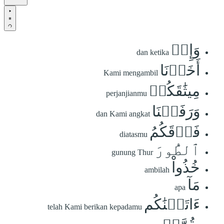
وَإِذۡ
dan ketika
أَخَذۡنَا
Kami mengambil
مِيثَٰقَكُمۡ
perjanjianmu
وَرَفَعۡنَا
dan Kami angkat
فَوۡقَكُمُ
diatasmu
ٱلطُّورَ
gunung Thur
خُذُواْ
ambilah
مَآ
apa
ءَاتَيۡنَٰكُم
telah Kami berikan kepadamu