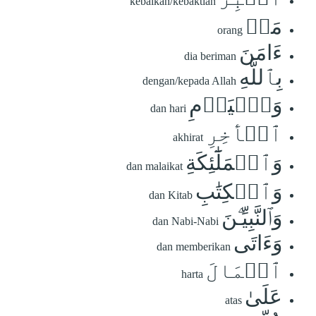
kebaikan/kebaktian
مَنۡ
orang
ءَامَنَ
dia beriman
بِٱللَّهِ
dengan/kepada Allah
وَٱلۡيَوۡمِ
dan hari
ٱلۡأٓخِرِ
akhirat
وَٱلۡمَلَٰٓئِكَةِ
dan malaikat
وَٱلۡكِتَٰبِ
dan Kitab
وَٱلنَّبِيِّـۧنَ
dan Nabi-Nabi
وَءَاتَى
dan memberikan
ٱلۡمَالَ
harta
عَلَىٰ
atas