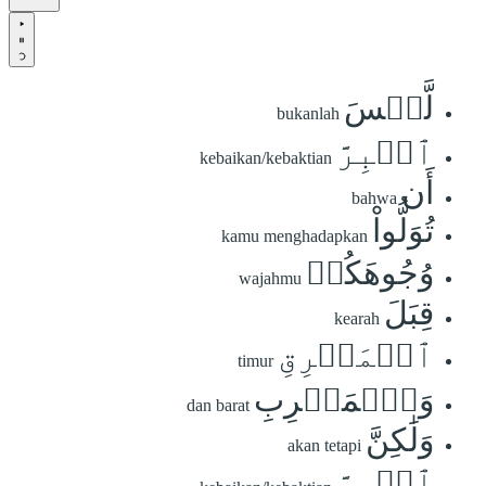
لَّيۡسَ
bukanlah
ٱلۡبِرَّ
kebaikan/kebaktian
أَن
bahwa
تُوَلُّواْ
kamu menghadapkan
وُجُوهَكُمۡ
wajahmu
قِبَلَ
kearah
ٱلۡمَشۡرِقِ
timur
وَٱلۡمَغۡرِبِ
dan barat
وَلَٰكِنَّ
akan tetapi
ٱلۡبِرَّ