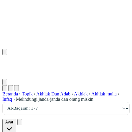
١٧٧
:
ٱلْبَقَرَة
Beranda
›
Topik
›
Akhlak Dan Adab
›
Akhlak
›
Akhlak mulia
›
Infaq
›
Melindungi janda-janda dan orang miskin
Ayat