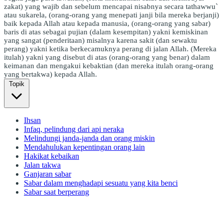
zakat) yang wajib dan sebelum mencapai nisabnya secara tathawwu`
atau sukarela, (orang-orang yang menepati janji bila mereka berjanji)
baik kepada Allah atau kepada manusia, (orang-orang yang sabar)
baris di atas sebagai pujian (dalam kesempitan) yakni kemiskinan
yang sangat (penderitaan) misalnya karena sakit (dan sewaktu
perang) yakni ketika berkecamuknya perang di jalan Allah. (Mereka
itulah) yakni yang disebut di atas (orang-orang yang benar) dalam
keimanan dan mengakui kebaktian (dan mereka itulah orang-orang
yang bertakwa) kepada Allah.
Topik
Ihsan
Infaq, pelindung dari api neraka
Melindungi janda-janda dan orang miskin
Mendahulukan kepentingan orang lain
Hakikat kebaikan
Jalan takwa
Ganjaran sabar
Sabar dalam menghadapi sesuatu yang kita benci
Sabar saat berperang