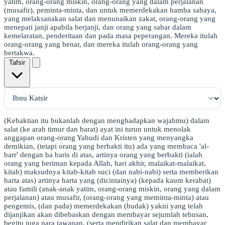
yatim, orang-orang miskin, orang-orang yang dalam perjalanan
(musafir), peminta-minta, dan untuk memerdekakan hamba sahaya,
yang melaksanakan salat dan menunaikan zakat, orang-orang yang
menepati janji apabila berjanji, dan orang yang sabar dalam
kemelaratan, penderitaan dan pada masa peperangan. Mereka itulah
orang-orang yang benar, dan mereka itulah orang-orang yang
bertakwa.
Tafsir
(Kebaktian itu bukanlah dengan menghadapkan wajahmu) dalam
salat (ke arah timur dan barat) ayat ini turun untuk menolak
anggapan orang-orang Yahudi dan Kristen yang menyangka
demikian, (tetapi orang yang berbakti itu) ada yang membaca 'al-
barr' dengan ba baris di atas, artinya orang yang berbakti (ialah
orang yang beriman kepada Allah, hari akhir, malaikat-malaikat,
kitab) maksudnya kitab-kitab suci (dan nabi-nabi) serta memberikan
harta atas) artinya harta yang (dicintainya) (kepada kaum kerabat)
atau famili (anak-anak yatim, orang-orang miskin, orang yang dalam
perjalanan) atau musafir, (orang-orang yang meminta-minta) atau
pengemis, (dan pada) memerdekakan (budak) yakni yang telah
dijanjikan akan dibebaskan dengan membayar sejumlah tebusan,
begitu juga para tawanan, (serta mendirikan salat dan membayar