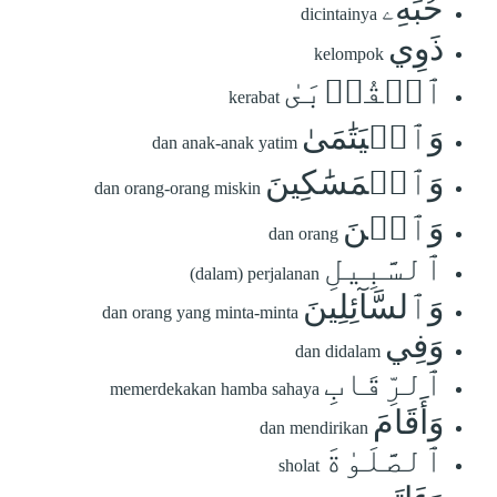
حُبِّهِۦ
dicintainya
ذَوِي
kelompok
ٱلۡقُرۡبَىٰ
kerabat
وَٱلۡيَتَٰمَىٰ
dan anak-anak yatim
وَٱلۡمَسَٰكِينَ
dan orang-orang miskin
وَٱبۡنَ
dan orang
ٱلسَّبِيلِ
(dalam) perjalanan
وَٱلسَّآئِلِينَ
dan orang yang minta-minta
وَفِي
dan didalam
ٱلرِّقَابِ
memerdekakan hamba sahaya
وَأَقَامَ
dan mendirikan
ٱلصَّلَوٰةَ
sholat