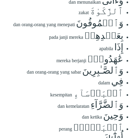
وَءَاتَى
dan menunaikan
ٱلزَّكَوٰةَ
zakat
وَٱلۡمُوفُونَ
dan orang-orang yang menepati
بِعَهۡدِهِمۡ
pada janji mereka
إِذَا
apabila
عَٰهَدُواْۖ
mereka berjanji
وَٱلصَّـٰبِرِينَ
dan orang-orang yang sabar
فِي
dalam
ٱلۡبَأۡسَآءِ
kesempitan
وَٱلضَّرَّآءِ
dan kemelaratan
وَحِينَ
dan ketika
ٱلۡبَأۡسِۗ
perang