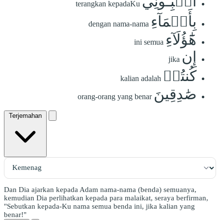
أَنۢبِـُٔونِي
terangkan kepadaKu
بِأَسۡمَآءِ
dengan nama-nama
هَٰٓؤُلَآءِ
ini semua
إِن
jika
كُنتُمۡ
kalian adalah
صَٰدِقِينَ
orang-orang yang benar
Terjemahan
Dan Dia ajarkan kepada Adam nama-nama (benda) semuanya,
kemudian Dia perlihatkan kepada para malaikat, seraya berfirman,
"Sebutkan kepada-Ku nama semua benda ini, jika kalian yang
benar!"