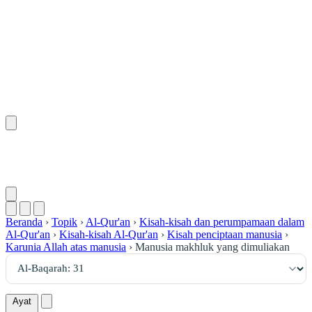
٣١
:
ٱلْبَقَرَة
Beranda
›
Topik
›
Al-Qur'an
›
Kisah-kisah dan perumpamaan dalam
Al-Qur'an
›
Kisah-kisah Al-Qur'an
›
Kisah penciptaan manusia
›
Karunia Allah atas manusia
›
Manusia makhluk yang dimuliakan
Ayat