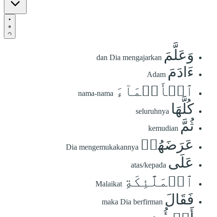
وَعَلَّمَ
dan Dia mengajarkan
ءَادَمَ
Adam
ٱلۡأَسۡمَآءَ
nama-nama
كُلَّهَا
seluruhnya
ثُمَّ
kemudian
عَرَضَهُمۡ
Dia mengemukakannya
عَلَى
atas/kepada
ٱلۡمَلَٰٓئِكَةِ
Malaikat
فَقَالَ
maka Dia berfirman