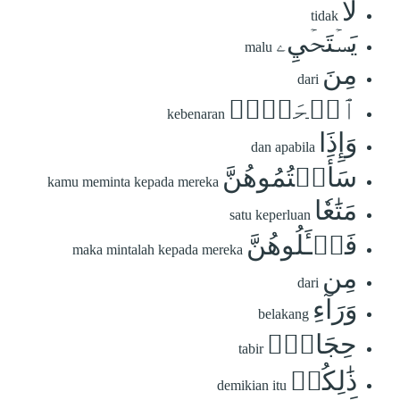
لَا
tidak
يَسۡتَحۡيِۦ
malu
مِنَ
dari
ٱلۡحَقِّۚ
kebenaran
وَإِذَا
dan apabila
سَأَلۡتُمُوهُنَّ
kamu meminta kepada mereka
مَتَٰعٗا
satu keperluan
فَسۡـَٔلُوهُنَّ
maka mintalah kepada mereka
مِن
dari
وَرَآءِ
belakang
حِجَابٖۚ
tabir
ذَٰلِكُمۡ
demikian itu