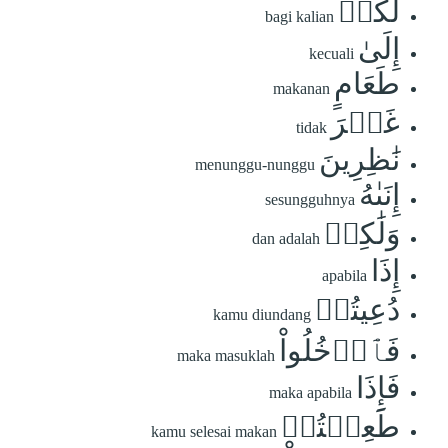
لَكُمۡ
bagi kalian
إِلَىٰ
kecuali
طَعَامٍ
makanan
غَيۡرَ
tidak
نَٰظِرِينَ
menunggu-nunggu
إِنَىٰهُ
sesungguhnya
وَلَٰكِنۡ
dan adalah
إِذَا
apabila
دُعِيتُمۡ
kamu diundang
فَٱدۡخُلُواْ
maka masuklah
فَإِذَا
maka apabila
طَعِمۡتُمۡ
kamu selesai makan