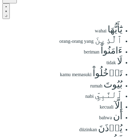
يَٰٓأَيُّهَا
wahai
ٱلَّذِينَ
orang-orang yang
ءَامَنُواْ
beriman
لَا
tidak
تَدۡخُلُواْ
kamu memasuki
بُيُوتَ
rumah
ٱلنَّبِيِّ
nabi
إِلَّآ
kecuali
أَن
bahwa
يُؤۡذَنَ
diizinkan