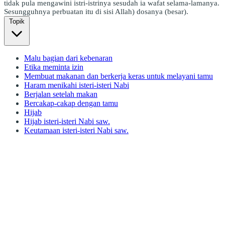
tidak pula mengawini istri-istrinya sesudah ia wafat selama-lamanya.
Sesungguhnya perbuatan itu di sisi Allah) dosanya (besar).
Topik
Malu bagian dari kebenaran
Etika meminta izin
Membuat makanan dan berkerja keras untuk melayani tamu
Haram menikahi isteri-isteri Nabi
Berjalan setelah makan
Bercakap-cakap dengan tamu
Hijab
Hijab isteri-isteri Nabi saw.
Keutamaan isteri-isteri Nabi saw.