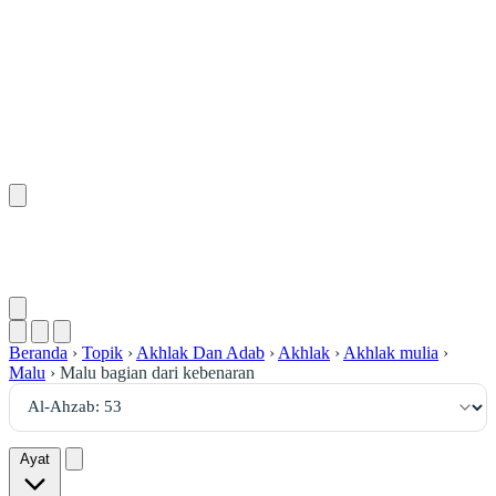
٥٣
:
ٱلْأَحْزَاب
Beranda
›
Topik
›
Akhlak Dan Adab
›
Akhlak
›
Akhlak mulia
›
Malu
›
Malu bagian dari kebenaran
Ayat