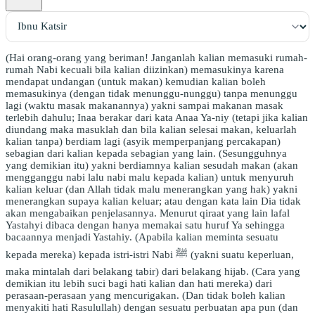
(Hai orang-orang yang beriman! Janganlah kalian memasuki rumah-
rumah Nabi kecuali bila kalian diizinkan) memasukinya karena
mendapat undangan (untuk makan) kemudian kalian boleh
memasukinya (dengan tidak menunggu-nunggu) tanpa menunggu
lagi (waktu masak makanannya) yakni sampai makanan masak
terlebih dahulu; Inaa berakar dari kata Anaa Ya-niy (tetapi jika kalian
diundang maka masuklah dan bila kalian selesai makan, keluarlah
kalian tanpa) berdiam lagi (asyik memperpanjang percakapan)
sebagian dari kalian kepada sebagian yang lain. (Sesungguhnya
yang demikian itu) yakni berdiamnya kalian sesudah makan (akan
mengganggu nabi lalu nabi malu kepada kalian) untuk menyuruh
kalian keluar (dan Allah tidak malu menerangkan yang hak) yakni
menerangkan supaya kalian keluar; atau dengan kata lain Dia tidak
akan mengabaikan penjelasannya. Menurut qiraat yang lain lafal
Yastahyi dibaca dengan hanya memakai satu huruf Ya sehingga
bacaannya menjadi Yastahiy. (Apabila kalian meminta sesuatu
kepada mereka) kepada istri-istri Nabi ﷺ (yakni suatu keperluan,
maka mintalah dari belakang tabir) dari belakang hijab. (Cara yang
demikian itu lebih suci bagi hati kalian dan hati mereka) dari
perasaan-perasaan yang mencurigakan. (Dan tidak boleh kalian
menyakiti hati Rasulullah) dengan sesuatu perbuatan apa pun (dan