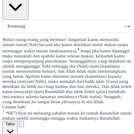
Wahai orang-orang yang beriman! Janganlah kamu memasuki
rumah-rumah Nabi kecuali jika kamu diizinkan untuk makan tanpa
1
menunggu waktu masak (makanannya),
tetapi jika kamu dipanggil
maka masuklah dan apabila kamu selesai makan, keluarlah kamu
tanpa memperpanjang percakapan. Sesungguhnya yang demikian itu
adalah mengganggu Nabi sehingga dia (Nabi) malu kepadamu
(untuk menyuruhmu keluar), dan Allah tidak malu (menerangkan)
yang benar. Apabila kamu meminta sesuatu (keperluan) kepada
mereka (istri-istri Nabi), maka mintalah dari balik tabir. (Cara) yang
demikian itu lebih suci bagi hatimu dan hati mereka. Dan tidak boleh
kamu menyakiti (hati) Rasulullah dan tidak boleh (pula) menikahi
istri-istrinya selama-lamanya setelahnya (Nabi wafat). Sungguh,
yang demikian itu sangat besar (dosanya) di sisi Allah.
Catatan kaki
1
*687) Ayat ini melarang sahabat masuk ke rumah Rasulullah untuk
makan sambil menunggu-nunggu waktu makannya Rasulullah.
Tafsir