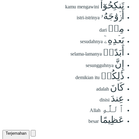
تَنكِحُوٓاْ
kamu mengawini
أَزۡوَٰجَهُۥ
istri-istrinya
مِنۢ
dari
بَعۡدِهِۦٓ
sesudahnya
أَبَدًاۚ
selama-lamanya
إِنَّ
sesungguhnya
ذَٰلِكُمۡ
demikian itu
كَانَ
adalah
عِندَ
disisi
ٱللَّهِ
Allah
عَظِيمًا
besar
Terjemahan