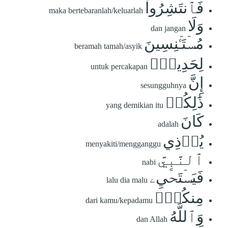
فَٱنتَشِرُواْ
maka bertebaranlah/keluarlah
وَلَا
dan jangan
مُسۡتَـٔۡنِسِينَ
beramah tamah/asyik
لِحَدِيثٍۚ
untuk percakapan
إِنَّ
sesungguhnya
ذَٰلِكُمۡ
yang demikian itu
كَانَ
adalah
يُؤۡذِي
menyakiti/mengganggu
ٱلنَّبِيَّ
nabi
فَيَسۡتَحۡيِۦ
lalu dia malu
مِنكُمۡۖ
dari kamu/kepadamu
وَٱللَّهُ
dan Allah