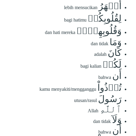
أَطۡهَرُ
lebih mensucikan
لِقُلُوبِكُمۡ
bagi hatimu
وَقُلُوبِهِنَّۚ
dan hati mereka
وَمَا
dan tidak
كَانَ
adalah
لَكُمۡ
bagi kalian
أَن
bahwa
تُؤۡذُواْ
kamu menyakiti/mengganggu
رَسُولَ
utusan/rasul
ٱللَّهِ
Allah
وَلَآ
dan tidak
أَن
bahwa