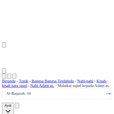
٣٤
:
ٱلْبَقَرَة
Beranda
›
Topik
›
Bangsa Bangsa Terdahulu
›
Nabi-nabi
›
Kisah-
kisah para rasul
›
Nabi Adam as.
›
Malaikat sujud kepada Adam as.
Ayat