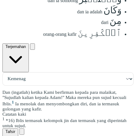
dan ia sombong
وَكَانَ
dan ia adalah
مِنَ
dari
ٱلۡكَٰفِرِينَ
orang-orang kafir
Terjemahan
Dan (ingatlah) ketika Kami berfirman kepada para malaikat,
"Sujudlah kalian kepada Adam!" Maka mereka pun sujud kecuali
1
Iblis.
Ia menolak dan menyombongkan diri, dan ia termasuk
golongan yang kafir.
Catatan kaki
1
*16) Iblis termasuk kelompok jin dan termasuk yang diperintah
untuk sujud.
Tafsir