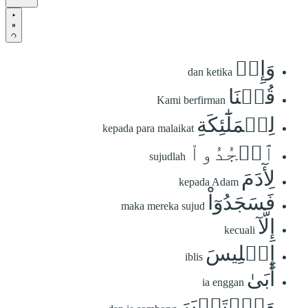
وَإِذۡ
dan ketika
قُلۡنَا
Kami berfirman
لِلۡمَلَٰٓئِكَةِ
kepada para malaikat
ٱسۡجُدُواْ
sujudlah
لِأٓدَمَ
kepada Adam
فَسَجَدُوٓاْ
maka mereka sujud
إِلَّآ
kecuali
إِبۡلِيسَ
iblis
أَبَىٰ
ia enggan
وَٱسۡتَكۡبَرَ