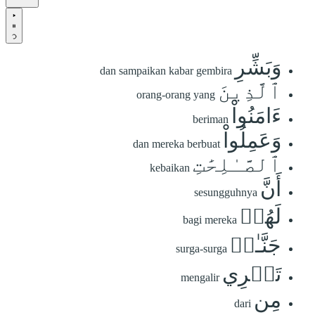
وَبَشِّرِ
dan sampaikan kabar gembira
ٱلَّذِينَ
orang-orang yang
ءَامَنُواْ
beriman
وَعَمِلُواْ
dan mereka berbuat
ٱلصَّـٰلِحَٰتِ
kebaikan
أَنَّ
sesungguhnya
لَهُمۡ
bagi mereka
جَنَّـٰتٖ
surga-surga
تَجۡرِي
mengalir
مِن
dari