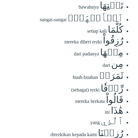
تَحۡتِهَا
bawahnya
ٱلۡأَنۡهَٰرُۖ
sungai-sungai
كُلَّمَا
setiap kali
رُزِقُواْ
mereka diberi rezki
مِنۡهَا
dari padanya
مِن
dari
ثَمَرَةٖ
buah-buahan
رِّزۡقٗا
(sebagai) rezki
قَالُواْ
mereka berkata
هَٰذَا
ini
ٱلَّذِي
yang
رُزِقۡنَا
direzkikan kepada kami