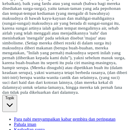
kebaikan), baik yang fardu atau yang sunah (bahwa bagi mereka
disediakan surga-surga), yaitu taman-taman yang ada pepohonan
dan tempat-tempat kediaman (yang mengalir di bawahnya)
maksudnya di bawah kayu-kayuan dan mahligai-mahligainya
(sungai-sungai) maksudnya air yang berada di sungai-sungai itu,
karena sungai artinya ialah galian tempat mengalirnya air, sebab
airlah yang telah menggali atau menjadikannya 'nahr' dan
menisbatkan 'mengalir' pada selokan disebut 'majaz' atau
simbolisme. (Setiap mereka diberi rezeki di dalam surga itu)
maksudnya diberi makanan (berupa buah-buahan, mereka
mengatakan, "Inilah yang pernah) maksudnya seperti inilah yang
pernah (diberikan kepada kami dulu"), yakni sebelum masuk surga,
karena buah-buahan itu seperti itu pula ciri masing-masingnya,
hampir serupa. (Mereka disuguhi) atau dipetikkan buah itu (dalam
keadaan serupa), yakni warnanya tetapi berbeda rasanya, (dan diberi
istri-istri) berupa wanita-wanita cantik dan selainnya, (yang suci)
suci dari haid dan dari kotoran lainnya, (dan mereka kekal di
dalamnya) untuk selama-lamanya, hingga mereka tak pernah fana
dan tidak pula dikeluarkan dari dalamnya.
Topik
Para nabi menyampaikan kabar gembira dan peringatan
Pahala iman
Keabadian surga