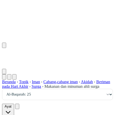
٢٥
:
ٱلْبَقَرَة
Beranda
›
Topik
›
Iman
›
Cabang-cabang iman
›
Akidah
›
Beriman
pada Hari Akhir
›
Surga
›
Makanan dan minuman ahli surga
Ayat