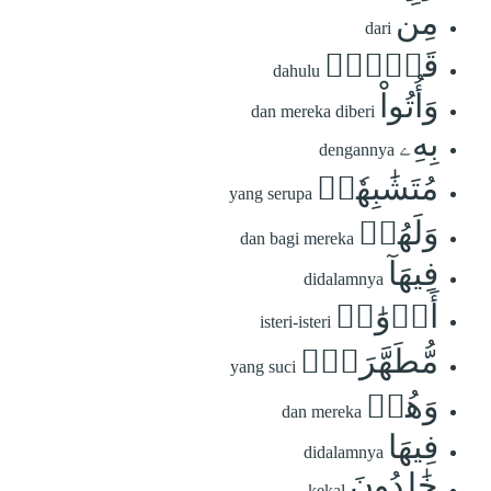
مِن
dari
قَبۡلُۖ
dahulu
وَأُتُواْ
dan mereka diberi
بِهِۦ
dengannya
مُتَشَٰبِهٗاۖ
yang serupa
وَلَهُمۡ
dan bagi mereka
فِيهَآ
didalamnya
أَزۡوَٰجٞ
isteri-isteri
مُّطَهَّرَةٞۖ
yang suci
وَهُمۡ
dan mereka
فِيهَا
didalamnya
خَٰلِدُونَ
kekal