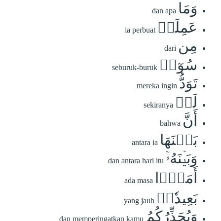
وَمَا
dan apa
عَمِلَتۡ
ia perbuat
مِن
dari
سُوٓءٖ
seburuk-buruk
تَوَدُّ
mereka ingin
لَوۡ
sekiranya
أَنَّ
bahwa
بَيۡنَهَا
antara ia
وَبَيۡنَهُۥٓ
dan antara hari itu
أَمَدَۢا
ada masa
بَعِيدٗاۗ
yang jauh
وَيُحَذِّرُكُمُ
dan memperingatkan kamu