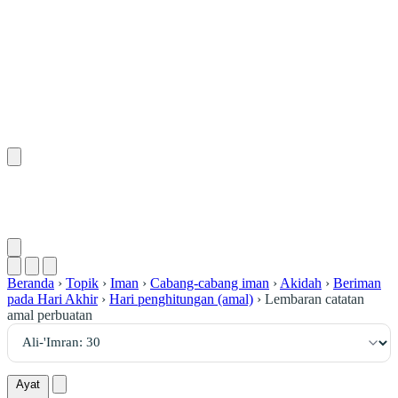
٣٠
:
آلِ عِمْرَان
Beranda
›
Topik
›
Iman
›
Cabang-cabang iman
›
Akidah
›
Beriman
pada Hari Akhir
›
Hari penghitungan (amal)
›
Lembaran catatan
amal perbuatan
Ayat