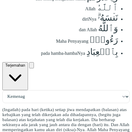
ٱللَّهُ
Allah
نَفۡسَهُۥۗ
diriNya
وَٱللَّهُ
dan Allah
رَءُوفُۢ
Maha Penyayang
بِٱلۡعِبَادِ
pada hamba-hambaNya
Terjemahan
(Ingatlah) pada hari (ketika) setiap jiwa mendapatkan (balasan) atas
kebajikan yang telah dikerjakan ada dihadapannya, (begitu juga
balasan) atas kejahatan yang telah dia kerjakan. Dia berharap
sekiranya ada jarak yang jauh antara dia dengan (hari) itu. Dan Allah
memperingatkan kamu akan diri (siksa)-Nya. Allah Maha Penyayang