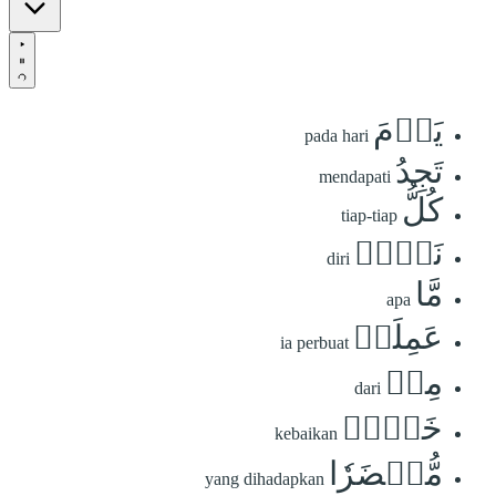
يَوۡمَ
pada hari
تَجِدُ
mendapati
كُلُّ
tiap-tiap
نَفۡسٖ
diri
مَّا
apa
عَمِلَتۡ
ia perbuat
مِنۡ
dari
خَيۡرٖ
kebaikan
مُّحۡضَرٗا
yang dihadapkan