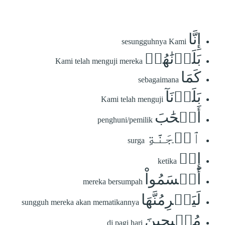
إِنَّا
sesungguhnya Kami
بَلَوۡنَٰهُمۡ
Kami telah menguji mereka
كَمَا
sebagaimana
بَلَوۡنَآ
Kami telah menguji
أَصۡحَٰبَ
penghuni/pemilik
ٱلۡجَنَّةِ
surga
إِذۡ
ketika
أَقۡسَمُواْ
mereka bersumpah
لَيَصۡرِمُنَّهَا
sungguh mereka akan mematikannya
مُصۡبِحِينَ
di pagi hari