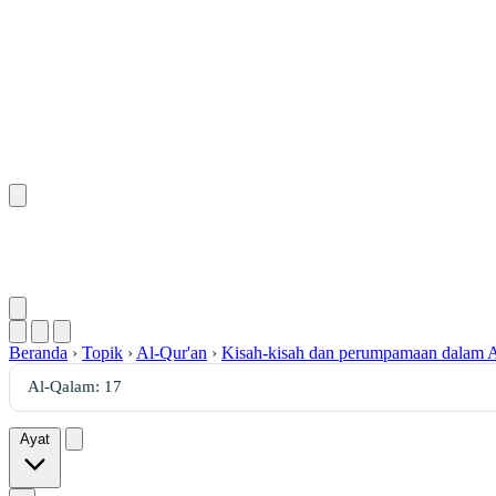
Beranda
›
Topik
›
Al-Qur'an
›
Kisah-kisah dan perumpamaan dalam A
Ayat