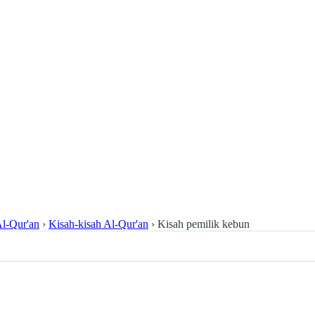
l-Qur'an
›
Kisah-kisah Al-Qur'an
›
Kisah pemilik kebun