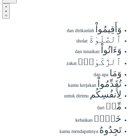
وَأَقِيمُواْ
dan dirikanlah
ٱلصَّلَوٰةَ
sholat
وَءَاتُواْ
dan tunaikan
ٱلزَّكَوٰةَۚ
zakat
وَمَا
dan apa
تُقَدِّمُواْ
kamu kerjakan
لِأَنفُسِكُم
untuk dirimu
مِّنۡ
dari
خَيۡرٖ
kebaikan
تَجِدُوهُ
kamu mendapatinya