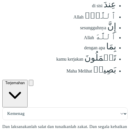
عِندَ
di sisi
ٱللَّهِۗ
Allah
إِنَّ
sesungguhnya
ٱللَّهَ
Allah
بِمَا
dengan apa
تَعۡمَلُونَ
kamu kerjakan
بَصِيرٞ
Maha Melihat
Terjemahan
Dan laksanakanlah salat dan tunaikanlah zakat. Dan segala kebaikan