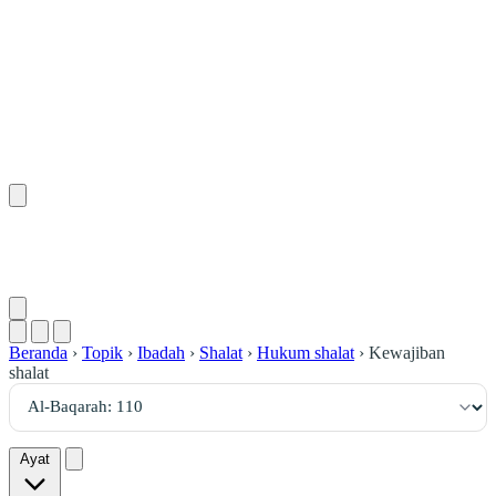
١١٠
:
ٱلْبَقَرَة
Beranda
›
Topik
›
Ibadah
›
Shalat
›
Hukum shalat
›
Kewajiban
shalat
Ayat