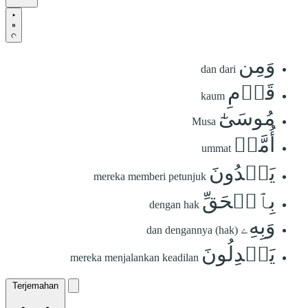
وَمِن
dan dari
قَوۡمِ
kaum
مُوسَىٰٓ
Musa
أُمَّةٞ
ummat
يَهۡدُونَ
mereka memberi petunjuk
بِٱلۡحَقِّ
dengan hak
وَبِهِۦ
dan dengannya (hak)
يَعۡدِلُونَ
mereka menjalankan keadilan
Terjemahan