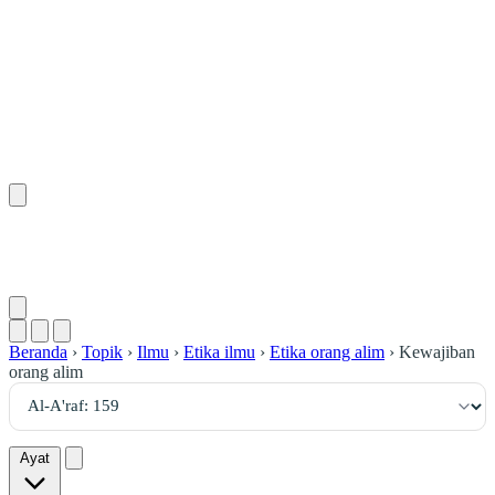
١٥٩
:
ٱلْأَعْرَاف
Beranda
›
Topik
›
Ilmu
›
Etika ilmu
›
Etika orang alim
›
Kewajiban
orang alim
Ayat