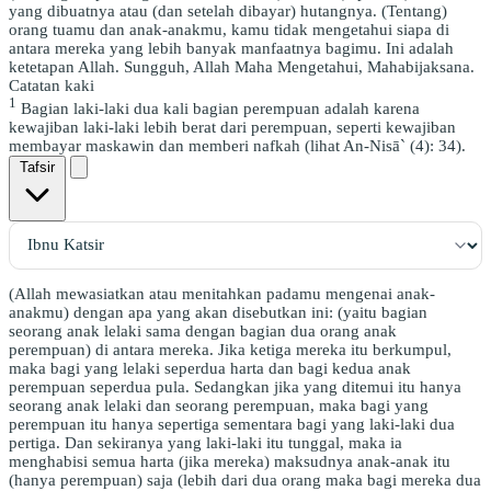
yang dibuatnya atau (dan setelah dibayar) hutangnya. (Tentang)
orang tuamu dan anak-anakmu, kamu tidak mengetahui siapa di
antara mereka yang lebih banyak manfaatnya bagimu. Ini adalah
ketetapan Allah. Sungguh, Allah Maha Mengetahui, Mahabijaksana.
Catatan kaki
1
Bagian laki-laki dua kali bagian perempuan adalah karena
kewajiban laki-laki lebih berat dari perempuan, seperti kewajiban
membayar maskawin dan memberi nafkah (lihat An-Nisā` (4): 34).
Tafsir
(Allah mewasiatkan atau menitahkan padamu mengenai anak-
anakmu) dengan apa yang akan disebutkan ini: (yaitu bagian
seorang anak lelaki sama dengan bagian dua orang anak
perempuan) di antara mereka. Jika ketiga mereka itu berkumpul,
maka bagi yang lelaki seperdua harta dan bagi kedua anak
perempuan seperdua pula. Sedangkan jika yang ditemui itu hanya
seorang anak lelaki dan seorang perempuan, maka bagi yang
perempuan itu hanya sepertiga sementara bagi yang laki-laki dua
pertiga. Dan sekiranya yang laki-laki itu tunggal, maka ia
menghabisi semua harta (jika mereka) maksudnya anak-anak itu
(hanya perempuan) saja (lebih dari dua orang maka bagi mereka dua