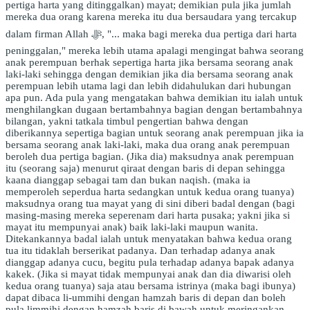
pertiga harta yang ditinggalkan) mayat; demikian pula jika jumlah
mereka dua orang karena mereka itu dua bersaudara yang tercakup
dalam firman Allah ﷻ, "... maka bagi mereka dua pertiga dari harta
peninggalan," mereka lebih utama apalagi mengingat bahwa seorang
anak perempuan berhak sepertiga harta jika bersama seorang anak
laki-laki sehingga dengan demikian jika dia bersama seorang anak
perempuan lebih utama lagi dan lebih didahulukan dari hubungan
apa pun. Ada pula yang mengatakan bahwa demikian itu ialah untuk
menghilangkan dugaan bertambahnya bagian dengan bertambahnya
bilangan, yakni tatkala timbul pengertian bahwa dengan
diberikannya sepertiga bagian untuk seorang anak perempuan jika ia
bersama seorang anak laki-laki, maka dua orang anak perempuan
beroleh dua pertiga bagian. (Jika dia) maksudnya anak perempuan
itu (seorang saja) menurut qiraat dengan baris di depan sehingga
kaana dianggap sebagai tam dan bukan naqish. (maka ia
memperoleh seperdua harta sedangkan untuk kedua orang tuanya)
maksudnya orang tua mayat yang di sini diberi badal dengan (bagi
masing-masing mereka seperenam dari harta pusaka; yakni jika si
mayat itu mempunyai anak) baik laki-laki maupun wanita.
Ditekankannya badal ialah untuk menyatakan bahwa kedua orang
tua itu tidaklah berserikat padanya. Dan terhadap adanya anak
dianggap adanya cucu, begitu pula terhadap adanya bapak adanya
kakek. (Jika si mayat tidak mempunyai anak dan dia diwarisi oleh
kedua orang tuanya) saja atau bersama istrinya (maka bagi ibunya)
dapat dibaca li-ummihi dengan hamzah baris di depan dan boleh
pula limmihi dengan hamzah baris di bawah untuk meringankan