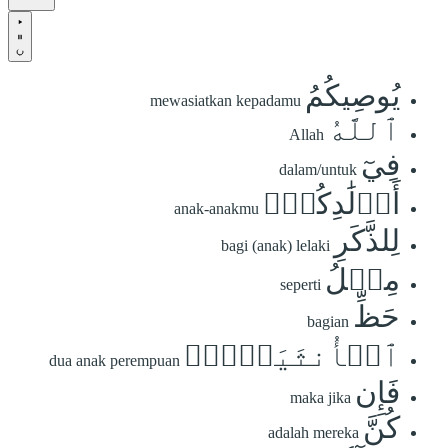
يُوصِيكُمُ
mewasiatkan kepadamu
ٱللَّهُ
Allah
فِيٓ
dalam/untuk
أَوۡلَٰدِكُمۡۖ
anak-anakmu
لِلذَّكَرِ
bagi (anak) lelaki
مِثۡلُ
seperti
حَظِّ
bagian
ٱلۡأُنثَيَيۡنِۚ
dua anak perempuan
فَإِن
maka jika
كُنَّ
adalah mereka