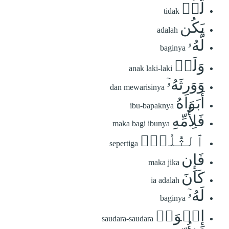
لَّمۡ
tidak
يَكُن
adalah
لَّهُۥ
baginya
وَلَدٞ
anak laki-laki
وَوَرِثَهُۥٓ
dan mewarisinya
أَبَوَاهُ
ibu-bapaknya
فَلِأُمِّهِ
maka bagi ibunya
ٱلثُّلُثُۚ
sepertiga
فَإِن
maka jika
كَانَ
ia adalah
لَهُۥٓ
baginya
إِخۡوَةٞ
saudara-saudara