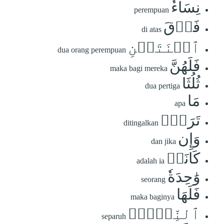
نِسَآءٗ
perempuan
فَوۡقَ
di atas
ٱثۡنَتَيۡنِ
dua orang perempuan
فَلَهُنَّ
maka bagi mereka
ثُلُثَا
dua pertiga
مَا
apa
تَرَكَۖ
ditingalkan
وَإِن
dan jika
كَانَتۡ
adalah ia
وَٰحِدَةٗ
seorang
فَلَهَا
maka baginya
ٱلنِّصۡفُۚ
separuh