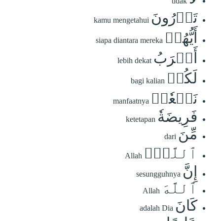
tidak
تَدۡرُونَ
kamu mengetahui
أَيُّهُمۡ
siapa diantara mereka
أَقۡرَبُ
lebih dekat
لَكُمۡ
bagi kalian
نَفۡعٗاۚ
manfaatnya
فَرِيضَةٗ
ketetapan
مِّنَ
dari
ٱللَّهِۗ
Allah
إِنَّ
sesungguhnya
ٱللَّهَ
Allah
كَانَ
adalah Dia