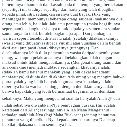
bertemunya dhammah dan kasrah pada dua tempat yang berdekatan
(sepertiga) maksudnya sepertiga dari harta yang telah dibagikan
kepada pihak istri, sedangkan sisanya buat bapak. (Jika yang
meninggal itu mempunyai beberapa orang saudara) maksudnya dua
orang atau lebih, baik laki-laki atau perempuan (maka bagi ibunya
seperenam) sedangkan sisanya untuk bapaknya, sementara saudara-
saudaranya itu tidak beroleh bagian apa-apa. Dan pembagian
warisan seperti tersebut di atas itu ialah (setelah) dilaksanakannya
(wasiat yang dibuatnya) dibaca yuushii atau yuushaa dalam bentuk
aktif atau pun pasif (atau) dibayarnya (utangnya). Dan
disebutkannya lebih dulu pemenuhan wasiat daripada pembayaran
utang, walaupun pelaksanaannya dibelakangkan ialah dengan
maksud untuk tidak mengabaikannya. (Mengenai orang tuamu dan
anak-anakmu) menjadi mubtada sedangkan khabarnya ialah:
(tidaklah kamu ketahui manakah yang lebih dekat kepadamu
manfaatnya) di dunia dan di akhirat. Ada orang yang mengira bahwa
putranyalah yang lebih banyak kegunaannya kepadanya, lalu
diberinya harta warisan sehingga dengan demikian ternyatalah
bahwa bapaklah yang lebih bermanfaat bagi manusia, demikian
sebaliknya. Maka yang mengetahui soal itu hanyalah Allah ﷻ dan
itulah sebabnya diwajibkan-Nya pembagian pusaka. (Ini adalah
ketetapan dari Allah; sesungguhnya Allah Maha Mengetahui)
terhadap makhluk-Nya (lagi Maha Bijaksana) tentang peraturan-
peraturan yang diberikan-Nya kepada mereka; artinya Dia tetap
bersifat bijaksana dalam semuanya itu.