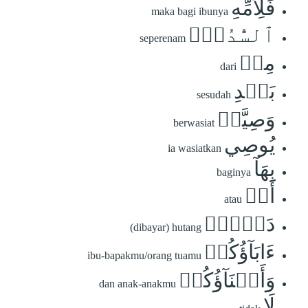
فَلِأُمِّهِ
maka bagi ibunya
ٱلسُّدُسُۚ
seperenam
مِنۢ
dari
بَعۡدِ
sesudah
وَصِيَّةٖ
berwasiat
يُوصِي
ia wasiatkan
بِهَآ
baginya
أَوۡ
atau
دَيۡنٍۗ
(dibayar) hutang
ءَابَآؤُكُمۡ
ibu-bapakmu/orang tuamu
وَأَبۡنَآؤُكُمۡ
dan anak-anakmu
لَا