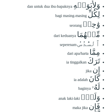
وَلِأَبَوَيۡهِ
dan untuk dua ibu-bapaknya
لِكُلِّ
bagi masing-masing
وَٰحِدٖ
seorang
مِّنۡهُمَا
dari keduanya
ٱلسُّدُسُ
seperenam
مِمَّا
dari apa/harta
تَرَكَ
ia tinggalkan
إِن
jika
كَانَ
ia adalah
لَهُۥ
baginya
وَلَدٞۚ
anak laki-laki
فَإِن
maka jika