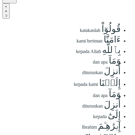
قُولُوٓاْ
katakanlah
ءَامَنَّا
kami beriman
بِٱللَّهِ
kepada Allah
وَمَآ
dan apa
أُنزِلَ
diturunkan
إِلَيۡنَا
kepada kami
وَمَآ
dan apa
أُنزِلَ
diturunkan
إِلَىٰٓ
kepada
إِبۡرَٰهِـۧمَ
Ibrahim