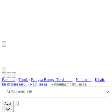
١٣٦
:
ٱلْبَقَرَة
Beranda
›
Topik
›
Bangsa Bangsa Terdahulu
›
Nabi-nabi
›
Kisah-
kisah para rasul
›
Nabi Isa as.
›
keutamaan nabi Isa as.
Ayat