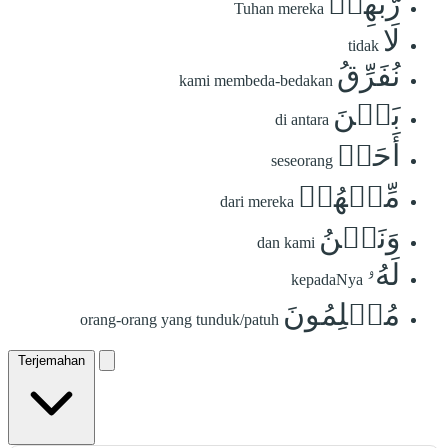
رَّبِّهِمۡ
Tuhan mereka
لَا
tidak
نُفَرِّقُ
kami membeda-bedakan
بَيۡنَ
di antara
أَحَدٖ
seseorang
مِّنۡهُمۡ
dari mereka
وَنَحۡنُ
dan kami
لَهُۥ
kepadaNya
مُسۡلِمُونَ
orang-orang yang tunduk/patuh
Terjemahan