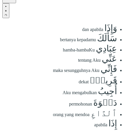
وَإِذَا
dan apabila
سَأَلَكَ
bertanya kepadamu
عِبَادِي
hamba-hambaKu
عَنِّي
tentang Aku
فَإِنِّي
maka sesungguhnya Aku
قَرِيبٌۖ
dekat
أُجِيبُ
Aku mengabulkan
دَعۡوَةَ
permohonan
ٱلدَّاعِ
orang yang mendoa
إِذَا
apabila