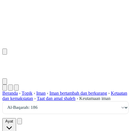
١٨٦
:
ٱلْبَقَرَة
Beranda
›
Topik
›
Iman
›
Iman bertambah dan berkurang
›
Ketaatan
dan kemaksiatan
›
Taat dan amal shaleh
›
Keutamaan iman
Ayat