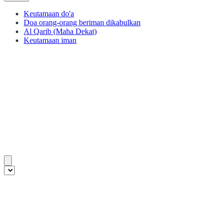
Keutamaan do'a
Doa orang-orang beriman dikabulkan
Al Qarib (Maha Dekat)
Keutamaan iman