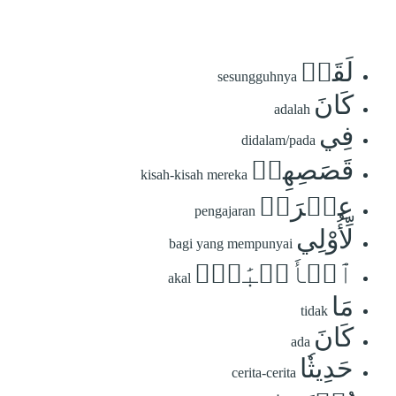
لَقَدۡ
sesungguhnya
كَانَ
adalah
فِي
didalam/pada
قَصَصِهِمۡ
kisah-kisah mereka
عِبۡرَةٞ
pengajaran
لِّأُوْلِي
bagi yang mempunyai
ٱلۡأَلۡبَٰبِۗ
akal
مَا
tidak
كَانَ
ada
حَدِيثٗا
cerita-cerita