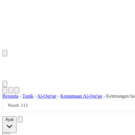
Beranda
›
Topik
›
Al-Qur'an
›
Keutamaan Al-Qur'an
›
Ketenangan ha
Ayat